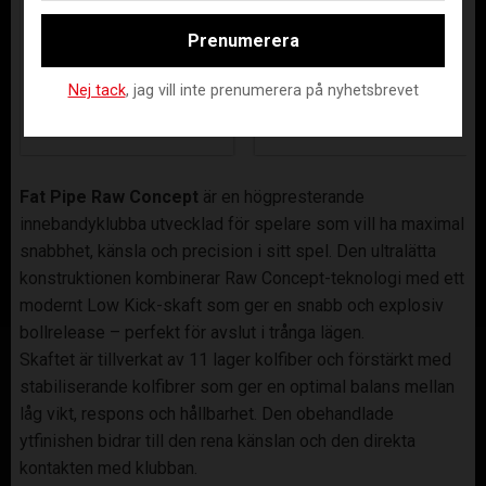
FUNCTIONAL
BOLASTRUMPA
TRÄNINGSTRÖJ
Prenumerera
MARINBLÅ
A 5.0 SVART
BO-1568-1-483-34
AAIK-ASS25-1200-8000-5.0-140
Nej tack
, jag vill inte prenumerera på nyhetsbrevet
119
199
KR
KR
Fat Pipe Raw Concept
är en högpresterande
innebandyklubba utvecklad för spelare som vill ha maximal
snabbhet, känsla och precision i sitt spel. Den ultralätta
konstruktionen kombinerar Raw Concept-teknologi med ett
modernt Low Kick-skaft som ger en snabb och explosiv
bollrelease – perfekt för avslut i trånga lägen.
Skaftet är tillverkat av 11 lager kolfiber och förstärkt med
stabiliserande kolfibrer som ger en optimal balans mellan
låg vikt, respons och hållbarhet. Den obehandlade
ytfinishen bidrar till den rena känslan och den direkta
kontakten med klubban.