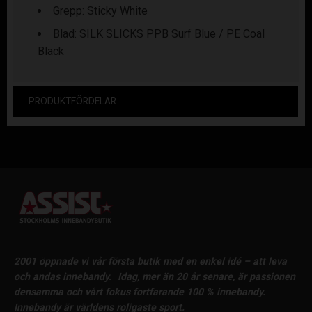
Grepp: Sticky White
Blad: SILK SLICKS PPB Surf Blue / PE Coal
Black
PRODUKTFÖRDELAR
2001 öppnade vi vår första butik med en enkel idé – att leva
och andas innebandy.
Idag, mer än 20 år senare, är passionen
densamma och vårt fokus fortfarande 100 % innebandy.
Innebandy är världens roligaste sport.