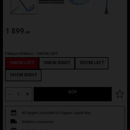
1 899
KR
Fatpipe Klubbor :
104CM LEFT
104CM LEFT
104CM RIGHT
101CM LEFT
101CM RIGHT
KÖP
Lägg til
-
+
60 dagars bytesrätt/30 dagars öppet köp
Snabba Leveranser