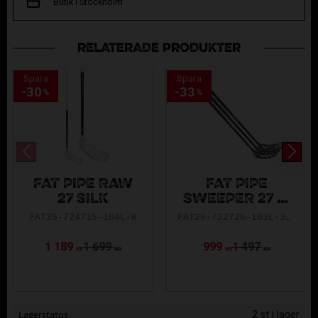
Butik i Stockholm
RELATERADE PRODUKTER
Spara
Spara
30
33
%
%
FAT PIPE RAW
FAT PIPE
27 SILK
SWEEPER 27 3-
PACK
FAT25-724715-104L-R
FAT26-722726-103L-3P-L
1 189
1 699
999
1 497
KR
KR
KR
KR
Lagerstatus
2 st i lager