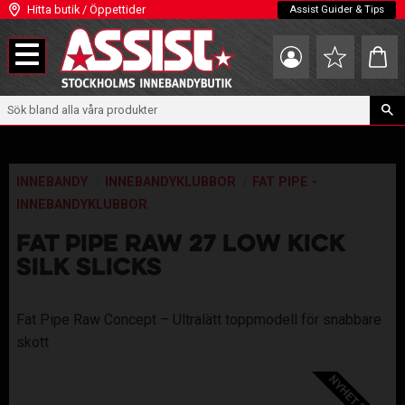
Hitta butik / Öppettider
Assist Guider & Tips
Meny
Kundva
Favoriter
INNEBANDY
INNEBANDYKLUBBOR
FAT PIPE -
INNEBANDYKLUBBOR
FAT PIPE RAW 27 LOW KICK
SILK SLICKS
Fat Pipe Raw Concept – Ultralätt toppmodell för snabbare
skott
NYHET 26/27!