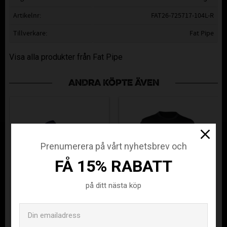
Artikelnr
FAT26-725717-104L-R
Tillverkare
Fat Pipe
Visa alla produkter från Fat Pipe
ANDRA KÖPTE ÄVEN
Prenumerera på vårt nyhetsbrev och
FÅ 15% RABATT
på ditt nästa köp
Email
ÄLVSJÖ AIK
ASSIST