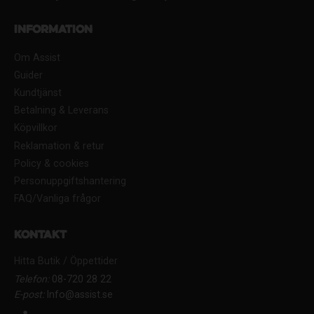
Information
Om Assist
Guider
Kundtjänst
Betalning & Leverans
Köpvillkor
Reklamation & retur
Policy & cookies
Personuppgiftshantering
FAQ/Vanliga frågor
Kontakt
Hitta Butik / Öppettider
Telefon:
08-720 28 22
E-post:
Info@assist.se