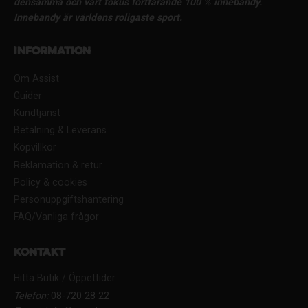
densamma och vårt fokus fortfarande 100 % innebandy.
Innebandy är världens roligaste sport.
Information
Om Assist
Guider
Kundtjänst
Betalning & Leverans
Köpvillkor
Reklamation & retur
Policy & cookies
Personuppgiftshantering
FAQ/Vanliga frågor
Kontakt
Hitta Butik / Öppettider
Telefon:
08-720 28 22