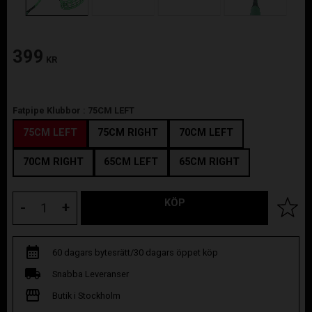
399
KR
Fatpipe Klubbor :
75CM LEFT
75CM LEFT
75CM RIGHT
70CM LEFT
70CM RIGHT
65CM LEFT
65CM RIGHT
KÖP
Lägg til
-
+
60 dagars bytesrätt/30 dagars öppet köp
Snabba Leveranser
Butik i Stockholm