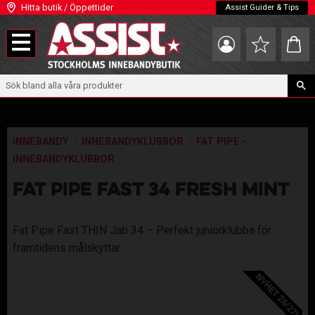
Hitta butik / Öppettider
Assist Guider & Tips
Meny
Kundva
Favoriter
INNEBANDY
INNEBANDYKLUBBOR
FAT PIPE -
INNEBANDYKLUBBOR
FAT PIPE FAST 34 FRESH MINT
Fat Pipe Fast THIN Jab 34 – Perfekt juniorklubba för
framtidens målskyttar
NYHET 26/27!