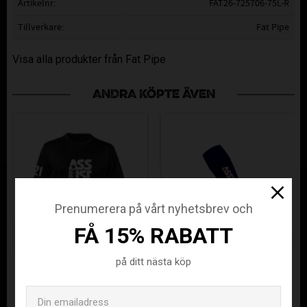
Artikelnr
FAT26-725706-75L-R
Tillverkare
Fat Pipe
Visa alla produkter från Fat Pipe
ANDRA KÖPTE ÄVEN
Prenumerera på vårt nyhetsbrev och
FÅ 15% RABATT
på ditt nästa köp
ÄLVSJÖ AIK
ASSIST
Email
FUNCTIONAL
BOLASTRUMPA