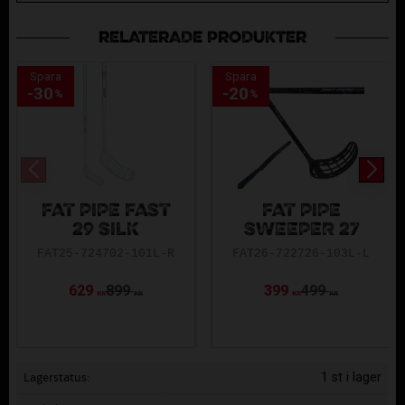
RELATERADE PRODUKTER
Spara
Spara
30
20
%
%
FAT PIPE FAST
FAT PIPE
29 SILK
SWEEPER 27
FAT25-724702-101L-R
FAT26-722726-103L-L
629
899
399
499
KR
KR
KR
KR
Lagerstatus
1 st i lager