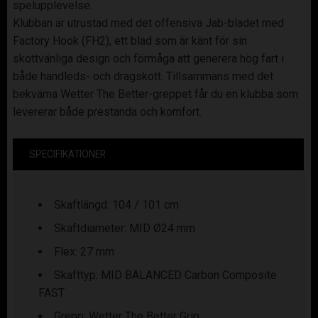
spelupplevelse.
Klubban är utrustad med det offensiva Jab-bladet med
Factory Hook (FH2), ett blad som är känt för sin
skottvänliga design och förmåga att generera hög fart i
både handleds- och dragskott. Tillsammans med det
bekväma Wetter The Better-greppet får du en klubba som
levererar både prestanda och komfort.
SPECIFIKATIONER
Skaftlängd: 104 / 101 cm
Skaftdiameter: MID Ø24 mm
Flex: 27 mm
Skafttyp: MID BALANCED Carbon Composite
FAST
Grepp: Wetter The Better Grip