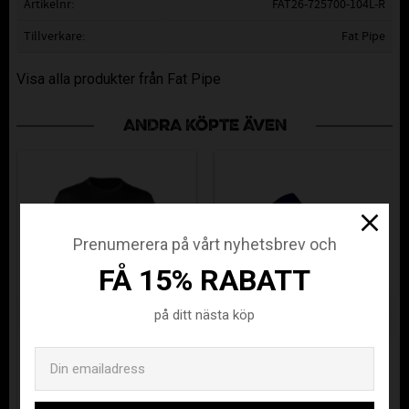
Artikelnr
FAT26-725700-104L-R
Tillverkare
Fat Pipe
Visa alla produkter från Fat Pipe
ANDRA KÖPTE ÄVEN
Prenumerera på vårt nyhetsbrev och
FÅ 15% RABATT
på ditt nästa köp
Email
ÄLVSJÖ AIK
ASSIST
FUNCTIONAL
BOLASTRUMPA