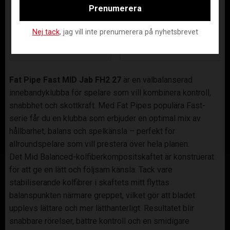
TRÄNINGSTRÖJ
MARINBLÅ
Prenumerera
A 5.0 SVART
BO-1568-1-483-34
AAIK-ASS25-1200-8000-5.0-140
Nej tack
, jag vill inte prenumerera på nyhetsbrevet
199
119
KR
KR
Fat Pipe Fast MID Jab FH2 27
är en välbalanserad
innebandyklubba för spelare som vill kombinera kontroll,
snabbhet och skottkraft. Med Fat Pipes populära Fast-
serie får du en klubba som erbjuder en optimal mix av
hållbarhet, balans och spelkänsla – perfekt för
allroundspelare som vill prestera över hela planen.
Det Mid Balanced-kolfiberkompositskaftet är konstruerat
för att ge en lätt och följsam känsla. Tack vare
stabiliserande kolfibrer i skaftets mitt flyttas
balanspunkten närmare greppet, vilket gör att bladet
upplevs lättare och mer lätthanterligt. Resultatet blir
snabbare rörelser, bättre kontroll och en smidigare