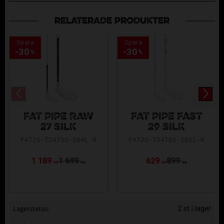
RELATERADE PRODUKTER
Spara
Spara
30
30
%
%
FAT PIPE RAW
FAT PIPE FAST
27 SILK
29 SILK
FAT25-724715-104L-R
FAT25-724702-101L-R
1 189
1 699
629
899
KR
KR
KR
KR
Lagerstatus
2 st i lager