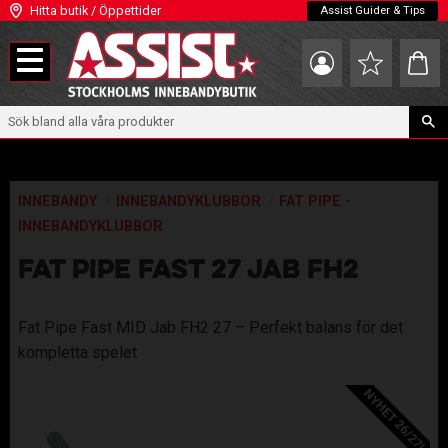
Hitta butik / Öppettider
Assist Guider & Tips
Meny
Kundva
Favoriter
INNEBANDY
INNEBANDYKLUBBOR
FAT PIPE -
INNEBANDYKLUBBOR
FAT PIPE FAST 27 JAB FH2
Fat Pipe Fast MID Jab FH2 27 – Perfekt balans för det
kompletta spelet
NYHET 26/27!