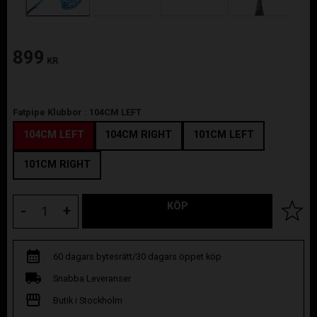
899
KR
Fatpipe Klubbor :
104CM LEFT
104CM LEFT
104CM RIGHT
101CM LEFT
101CM RIGHT
KÖP
Lägg til
-
+
60 dagars bytesrätt/30 dagars öppet köp
Snabba Leveranser
Butik i Stockholm