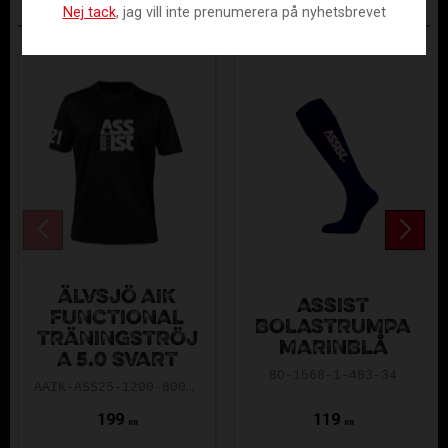
Nej tack
, jag vill inte prenumerera på nyhetsbrevet
ANDRA KÖPTE ÄVEN
ÄLVSJÖ AIK
ASSIST
FUNCTIONAL
BOLASTRUMPA
TRÄNINGSTRÖJ
MARINBLÅ
A 5.0 SVART
BO-1568-1-483-34
AAIK-ASS25-1200-8000-5.0-140
199
119
KR
KR