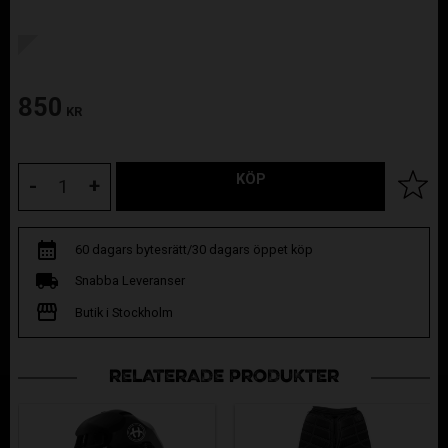
850
KR
KÖP
Lägg til
-
+
60 dagars bytesrätt/30 dagars öppet köp
Snabba Leveranser
Butik i Stockholm
RELATERADE PRODUKTER