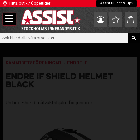
Hitta butik / Öppettider
Assist Guider & Tips
Meny
Kundva
Favoriter
SAMARBETSFÖRENINGAR
ENDRE IF
ENDRE IF SHIELD HELMET
BLACK
​​Unihoc Shield målvaktshjälm för juniorer.​