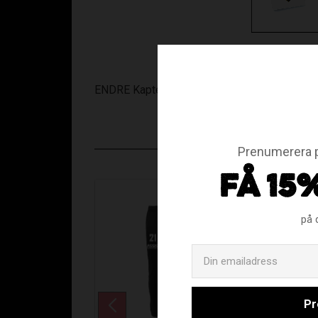
ENDRE Kaptensbindel.
Prenumerera p
FÅ 15
på 
Pr