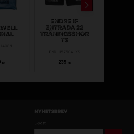
ENDRE IF
ENTRADA 22
SPORT
LWELL
TRÄNINGSSHOR
KAPTEN
INAL
TS
L JR 
-1408N
END-H57504-XS
SV-375
9
235
49
KR
KR
K
Nyhetsbrev
E-post