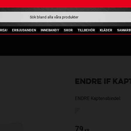
REA!
ERBJUDANDEN
INNEBANDY
SKOR
TILLBEHÖR
KLÄDER
SAMARB
ENDRE IF KAP
​ENDRE Kaptensbindel.
79
KR