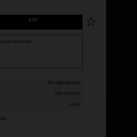
KÖP
Lägg till i favoriter
 dagars öppet köp
Beställningsvara
END-SV-37545
Assist
ist