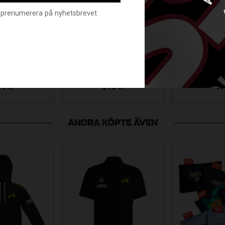
nte prenumerera på nyhetsbrevet
SPOR
IK PRIME
VÄSBY SPEED
KAPTEN
 BLACK
PANTS
L G
12-8000-128
VAIK-5202000-128
SV-3
99
510
49
KR
KR
ANDRA KÖPTE ÄVEN