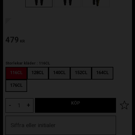
479
KR
Storlekar kläder :
116CL
116CL
128CL
140CL
152CL
164CL
176CL
KÖP
Lägg til
-
+