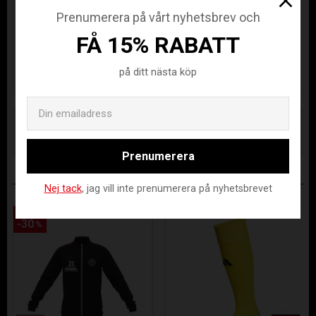
ENTRADA 22
ENTRADA 22
Prenumerera på vårt nyhetsbrev och
MITEAM
MITEAM
END-IA0415-XS
END-IA0416-XS
OVERALLSBYXA
OVERALLSJACK
FÅ 15% RABATT
A
499
610
KR
KR
på ditt nästa köp
Email
Lagerstatus
Beställningsvara
Artikelnr
END-IA0421-116
Prenumerera
ANDRA KÖPTE ÄVEN
Nej tack
, jag vill inte prenumerera på nyhetsbrevet
Spara
Spara
30
30
%
%