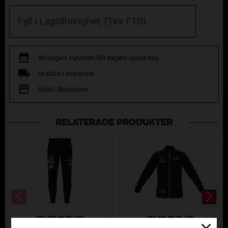
60 dagars bytesrätt/30 dagars öppet köp
Snabba Leveranser
Butik i Stockholm
RELATERADE PRODUKTER
ENDRE IF
ENDRE IF