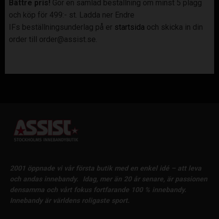
Bättre pris!
Gör en samlad beställning om minst 5 plagg
och köp för 499:- st. Ladda ner Endre
IFs beställningsunderlag på er
startsida
och skicka in din
order till order@assist.se.
2001 öppnade vi vår första butik med en enkel idé – att leva
och andas innebandy.
Idag, mer än 20 år senare, är passionen
densamma och vårt fokus fortfarande 100 % innebandy.
Innebandy är världens roligaste sport.