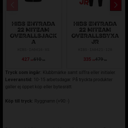
HIBS ENTRADA
HIBS ENTRADA
22 MITEAM
22 MITEAM
OVERALLSJACK
OVERALLSBYXA
A
JR
HIBS-IA0416-XS
HIBS-IA0421-128
427
610
335
479
KR
KR
KR
KR
Tryck som ingår:
Klubbmärke samt siffra eller initialer.
Leveranstid:
10-15 arbetsdagar. På tryckta produkter
gäller ej öppet köp eller bytesrätt.
Köp till tryck:
Ryggnamn (+90:-)