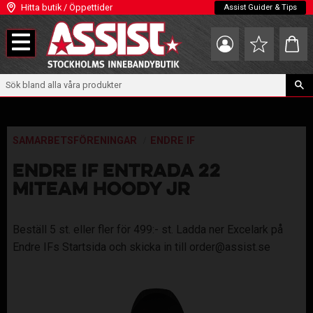
Hitta butik / Öppettider
Assist Guider & Tips
Meny
Kundva
Favoriter
SAMARBETSFÖRENINGAR
ENDRE IF
ENDRE IF ENTRADA 22
MITEAM HOODY JR
Beställ 5 st. eller fler för 499:- st. Ladda ner Excelark på
Endre IFs Startsida och skicka in till order@assist.se