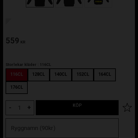
559
KR
Storlekar kläder :
116CL
116CL
128CL
140CL
152CL
164CL
176CL
KÖP
Lägg til
-
+