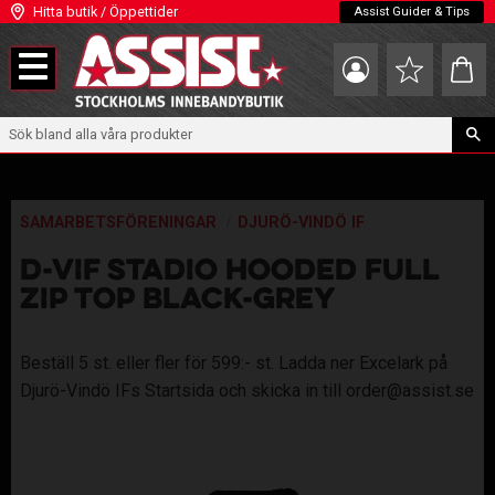
Hitta butik / Öppettider
Assist Guider & Tips
Meny
Kundva
Favoriter
SAMARBETSFÖRENINGAR
DJURÖ-VINDÖ IF
D-VIF STADIO HOODED FULL
ZIP TOP BLACK-GREY
Beställ 5 st. eller fler för 599:- st. Ladda ner Excelark på
Djurö-Vindö IFs Startsida och skicka in till order@assist.se