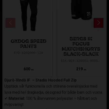
BERGS IK
OXDOG SPEED
FOCUS
PANTS
MATCHSHORTS
EVO-5202000-128
BLACK-BLACK
BIK-WEB-420001-8000-116
600
219
KR
KR
Djurö-Vindö IF – Stadio Hooded Full Zip
Upptäck vår funktionella och stilrena overallsjacka med
luva med hel dragkedja, designad för både barn och vuxna.
✔
Material:
100 % återvunnen polyester – hållbart och
miljövänligt