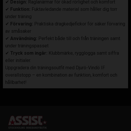
✔
Design:
Raglanärmar för ökad rörlighet och komfort
✔
Funktion:
Fuktavledande material som håller dig torr
under träning
✔
Förvaring:
Praktiska dragkedjefickor för säker förvaring
av småsaker
✔
Användning:
Perfekt både till och från träningen samt
under träningspasset
✔
Tryck som ingår:
Klubbmärke, rygglogga samt siffra
eller initialer.
Uppgradera din träningsoutfit med Djurö-Vindö IF
overallstopp – en kombination av funktion, komfort och
hållbarhet!