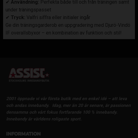
✔
Användning:
Perfekta både till och från träningen samt
under träningspasset
✔
Tryck:
Valfri siffra eller initialer ingår
Ge din träningsgarderob en uppgradering med Djurö-Vindö
IF overallsbyxor – en kombination av funktion och stil!
2001 öppnade vi vår första butik med en enkel idé – att leva
och andas innebandy.
Idag, mer än 20 år senare, är passionen
densamma och vårt fokus fortfarande 100 % innebandy.
Innebandy är världens roligaste sport.
Information