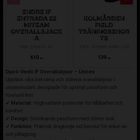
ENDRE IF
ENTRADA 22
KOLMÅRDEN
MITEAM
FIELD
OVERALLSJACK
TRÄNINGSSHOR
A
TS
END-IA0416-XS
IBFK-420000-8000-128
610
139
KR
KR
Djurö-Vindö IF Overallsbyxor – Unisex
Upptäck våra bekväma och stilrena overallsbyxor i
unisexmodell, designade för optimal passform och
rörelsefrihet.
✔
Material:
Högkvalitativ polyester för hållbarhet och
komfort
✔
Design:
Smickrande passform med stilren look
✔
Funktion:
Praktisk dragkedja vid benslut för enkel av-
och påtagning