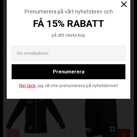
Prenumerera på vårt nyhetsbrev och
FÅ 15% RABATT
Lagerstatus
Beställningsvara
Artikelnr
DVIF-432012-8000-128
på ditt nästa köp
Tillverkare
Stanno Sverige AB
Email
Visa alla produkter från Stanno Sverige AB
Prenumerera
ANDRA KÖPTE ÄVEN
Nej tack
, jag vill inte prenumerera på nyhetsbrevet