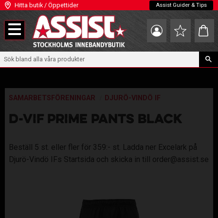
Hitta butik / Öppettider
Assist Guider & Tips
Meny
Kundva
Favoriter
SAMARBETSFÖRENINGAR
DJURÖ-VINDÖ IF
D-VIF PRIME PANTS BLACK
Beställ 5 st. eller fler för 359:- st. Ladda ner Excelark på
Djurö-Vindö IFs Startsida och skicka in till order@assist.se