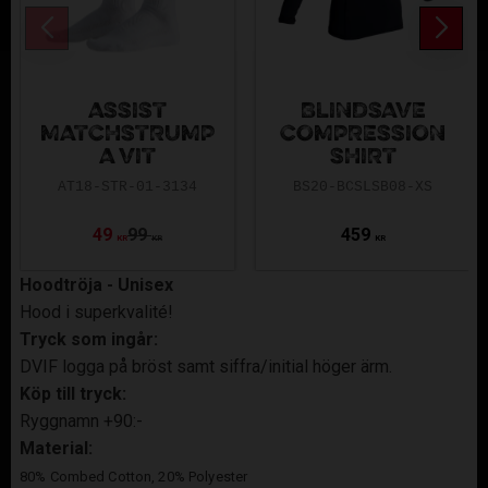
ASSIST
BLINDSAVE
MATCHSTRUMP
COMPRESSION
A VIT
SHIRT
AT18-STR-01-3134
BS20-BCSLSB08-XS
49
99
459
KR
KR
KR
Hoodtröja - Unisex
Hood i superkvalité!
Tryck som ingår:
DVIF logga på bröst samt siffra/initial höger ärm.
Köp till tryck:
Ryggnamn +90:-
Material:
80% Combed Cotton, 20% Polyester