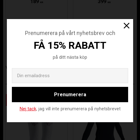
189
399
KR
KR
Lagerstatus
Beställningsvara
Prenumerera på vårt nyhetsbrev och
Artikelnr
DVIF-5102-8000-XS
FÅ 15% RABATT
Tillverkare
Tee Jays
på ditt nästa köp
Visa alla produkter från Tee Jays
Email
ANDRA KÖPTE ÄVEN
Prenumerera
Spara
Spara
51
51
%
%
Nej tack
, jag vill inte prenumerera på nyhetsbrevet