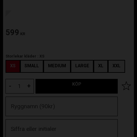
599
KR
Storlekar kläder :
XS
XS
SMALL
MEDIUM
LARGE
XL
XXL
KÖP
Lägg til
-
+