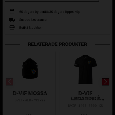
60 dagars bytesrätt/30 dagars öppet köp
Snabba Leveranser
Butik i Stockholm
RELATERADE PRODUKTER
D-VIF MÖSSA
D-VIF
LEDARPIKÉ
DVIF-WEB-793-99
HERR
DVIF-1405-8000-XS