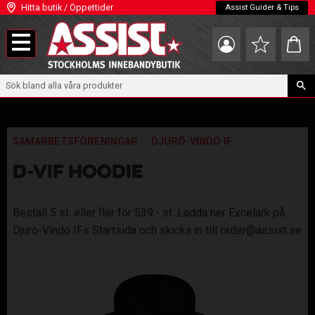
Hitta butik / Öppettider
Assist Guider & Tips
Meny
Kundva
Favoriter
SAMARBETSFÖRENINGAR
DJURÖ-VINDÖ IF
D-VIF HOODIE
Beställ 5 st. eller fler för 539:- st. Ladda ner Excelark på
Djurö-Vindö IFs Startsida och skicka in till order@assist.se