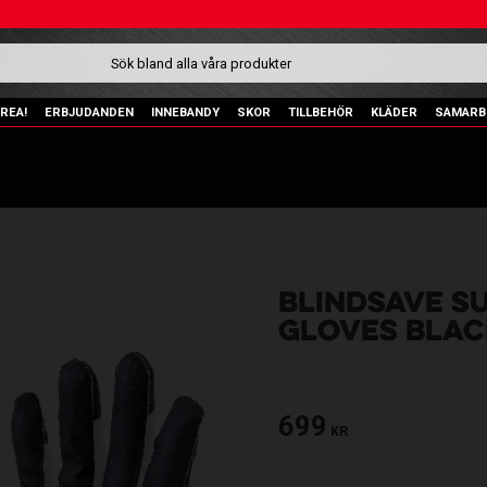
REA!
ERBJUDANDEN
INNEBANDY
SKOR
TILLBEHÖR
KLÄDER
SAMARB
BLINDSAVE S
GLOVES BLAC
699
KR