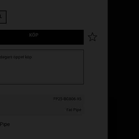
L
KÖP
Lägg till i favoriter
 dagars öppet köp
FP25-BGB06-XS
Fat Pipe
 Pipe