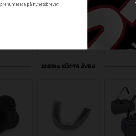
DSAVE
PROTECTIVE
SERIES
nte prenumerera på nyhetsbrevet
GACY
EYEWEAR
PRO 2
BAND RC
BLACK/ORANG
TRIDEN
ACK
E JR
X 
BWRCB10
FP24-715941-0112
149
349
1 329
KR
KR
KR
KR
ANDRA KÖPTE ÄVEN