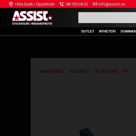
Hitta butik / Öppettider
08-720 28 22
info@assist.se
OUTLET
NYHETER!
SOMMAR
INNEBANDY
MÅLVAKT
BLINDSAVE - MV