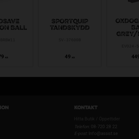
OXDOG
DSAVE
SPORTQUIP
B
ON BALL
TANDSKYDD
GREY/
-BRBW11
SV-37600B
EVO24-
79
49
44
KR
KR
ion
Kontakt
Hitta Butik / Öppettider
Telefon:
08-720 28 22
E-post:
Info@assist.se