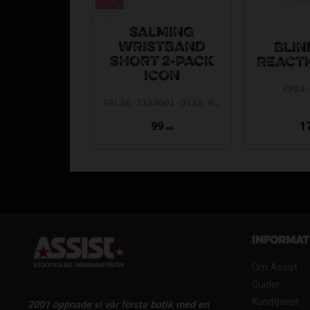
SALMING
WRISTBAND
BLIN
SHORT 2-PACK
REACTI
ICON
FP24
SAL26-1184001-0118-0ONE
99
1
KR
Informat
Om Assist
Guider
Kundtjänst
2001 öppnade vi vår första butik med en