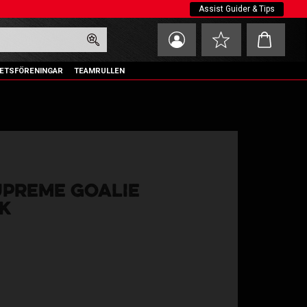
Assist Guider & Tips
Kundvagn
Favoriter
ETSFÖRENINGAR
TEAMRULLEN
UPREME GOALIE
K