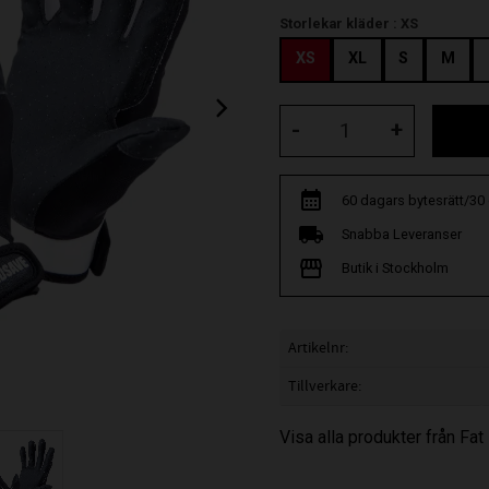
Storlekar kläder :
XS
XS
XL
S
M
-
+
60 dagars bytesrätt/30
Snabba Leveranser
Butik i Stockholm
Artikelnr
Tillverkare
Visa alla produkter från Fat