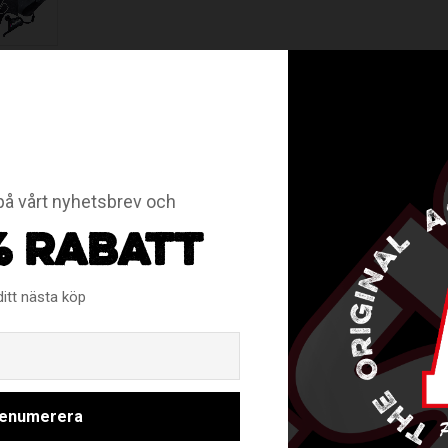
RELATERADE PRODUKTER
å vårt nyhetsbrev och
% RABATT
Spara
Spara
30
30
%
%
ditt nästa köp
Email
enumerera
FAT PIPE
SALMI