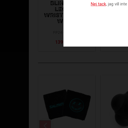
BLINDSAVE
BLIN
Nej tack
, jag vill i
LEGACY
LE
WRISTBAND RC
WRIST
WHITE
BL
FP24-BWRCW10
FP24-
139
149
139
KR
KR