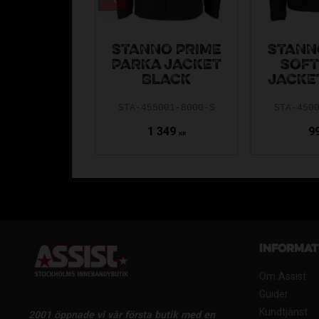
STANNO PRIME
STANN
PARKA JACKET
SOFT
BLACK
JACKE
STA-455001-8000-S
STA-450
1 349
9
KR
Informat
Om Assist
Guider
Kundtjänst
2001 öppnade vi vår första butik med en