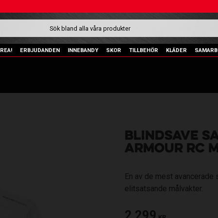
REA!
ERBJUDANDEN
INNEBANDY
SKOR
TILLBEHÖR
KLÄDER
SAMARB
BLINDSAVE S
ARMOUR RC M
En av de mest avancerade 
elitsatsande målvakter.
2 299
KR