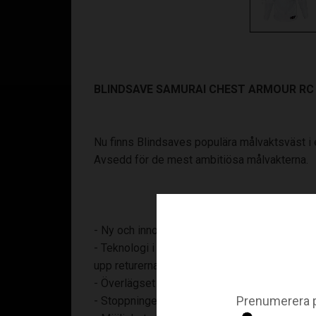
BLINDSAVE SAMURAI CHEST ARMOUR RC
Nu finns Blindsaves populära målvaktsväst i 
Avsedd för de mest ambitiösa målvakterna.
- Ny och innovativ skyddsväst för målvakter
- Teknologi i ny generation för Rebound Contr
upp returerna
- Överlägset skydd
Prenumerera p
- Stoppningen är mer flexibel och anpassar 