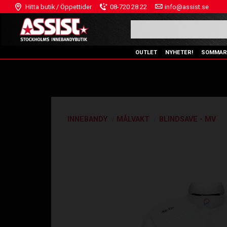
Hitta butik / Öppettider
08-720 28 22
info@assist.se
OUTLET
NYHETER!
SOMMAR
INNEBANDY
MÅLVAKT
BLINDSAVE - MV