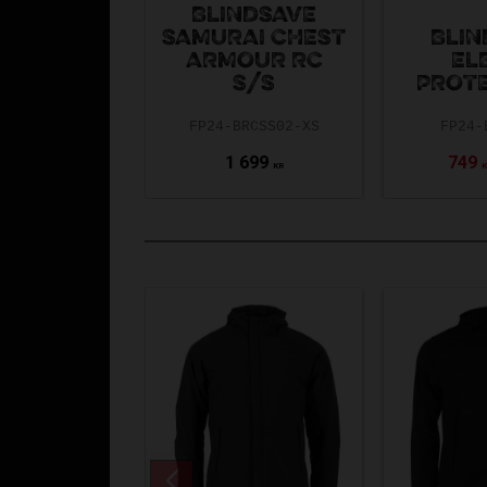
BLINDSAVE
SAMURAI CHEST
BLIN
ARMOUR RC
EL
S/S
PROT
FP24-BRCSS02-XS
FP24-
1 699
749
KR