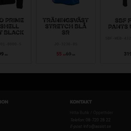
O PRIME
TRÄNINGSVÄST
SBF 
SHELL
STRETCH BLÅ
PANTS 
T BLACK
SR
001-8000-S
JO-3236-BS
99
55
69
31
KR
KR
KR
ion
Kontakt
Hitta Butik / Öppettider
Telefon:
08-720 28 22
E-post:
Info@assist.se