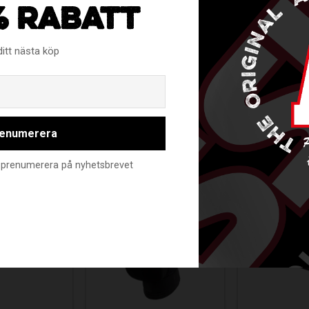
väst med korta ärmar
% RABATT
ditt nästa köp
Email
RELATERADE PRODUKTER
enumerera
nte prenumerera på nyhetsbrevet