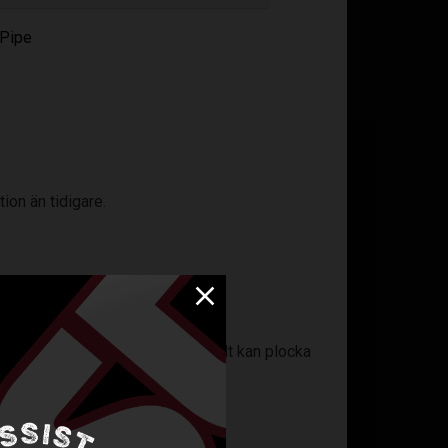
 Pipe
on än tidigare.
som du får på dig så att du enkelt kan plocka
värmen