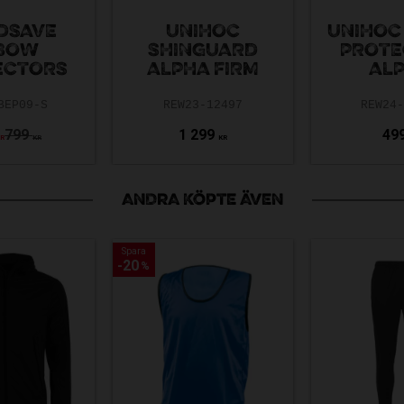
DSAVE
UNIHOC
UNIHOC
BOW
SHINGUARD
PROTE
ECTORS
ALPHA FIRM
AL
BEP09-S
REW23-12497
REW24
799
1 299
49
KR
KR
KR
ANDRA KÖPTE ÄVEN
Spara
Spara
20
20
%
%