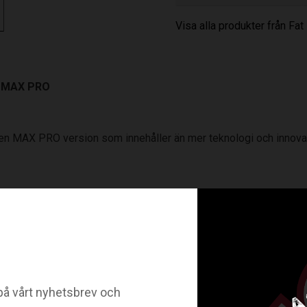
Visa alla produkter från Fat
 MAX PRO
en MAX PRO version som innehåller än mer teknologi och innovati
ol med dubbellager och förbättrad bollkontroll - Dämpar skotten 
å vårt nyhetsbrev och
sig till användarens kropp när den kommer i kontakt med kropps