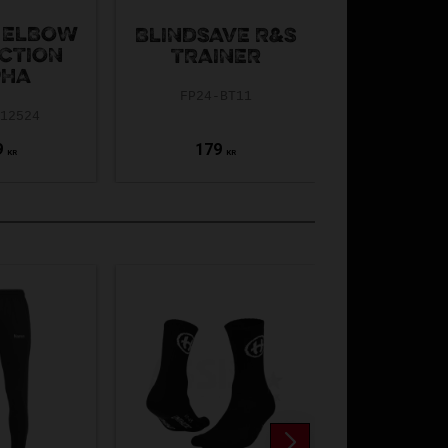
SERIES 
 ELBOW
PRO 2.0 
BLINDSAVE R&S
CTION
TRIDENT
TRAINER
PHA
X
FP24-BT11
-12524
9
179
1 259
1
KR
KR
KR