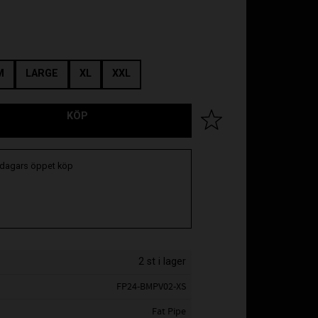
M
LARGE
XL
XXL
KÖP
Lägg till i favoriter
 dagars öppet köp
2 st i lager
FP24-BMPV02-XS
Fat Pipe