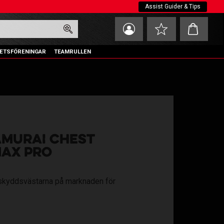
Assist Guider & Tips
Kundvagn
Favoriter
ETSFÖRENINGAR
TEAMRULLEN
AMURAI CHEST
AX PRO
skyddsvästarna på marknaden för