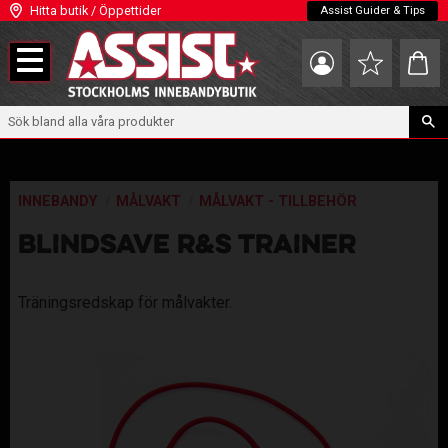
Hitta butik / Öppettider
Assist Guider & Tips
Meny
Kundva
Favoriter
INNEBANDY
MÅLVAKT
MÅLVAKT - TILLBEHÖR
BLINDSAVE R&S TRAINER
Träningsredskap för målvakter.