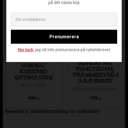
på ditt nästa köp
Email
Prenumerera
Nej tack
, jag vill inte prenumerera på nyhetsbrevet
ÄLVSJÖ AIK
UNIHOC
FUNCTIONAL
KNEEPAD
TRÄNINGSTRÖJ
OPTIMA KIDS
A 5.0 SVART
REW24-12536
AAIK-ASS25-1200-8000-5.0-140
499
199
KR
KR
Reaktion & Snabbhetsträning för målvakter!