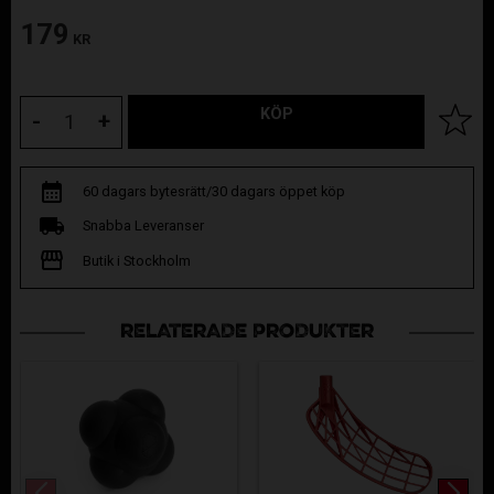
179
KR
KÖP
Lägg til
-
+
60 dagars bytesrätt/30 dagars öppet köp
Snabba Leveranser
Butik i Stockholm
RELATERADE PRODUKTER