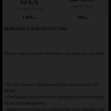
RC S/S
REW24-12521
FP24-BRCSS02-XS
1 699
300
KR
KR
BLINDSAVE ELBOW PROTECTORS
"Du kan dyka, falla och alltid känna dig säker och skyddad"
- Ny och innovativ design med bättre täckning och mer
skydd
- Överlägsen skyddsnivå med integrerad silikonblandning
för att förhindra glidning
- Kompressionsstöd och ventilerande mesh-tyg håller dig