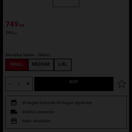
Nedsatt pris:
749
KR
Ordinarie pris:
799
KR
Storlekar kläder :
SMALL
SMALL
MEDIUM
L/XL
KÖP
Lägg til
-
+
60 dagars bytesrätt/30 dagars öppet köp
Snabba Leveranser
Butik i Stockholm