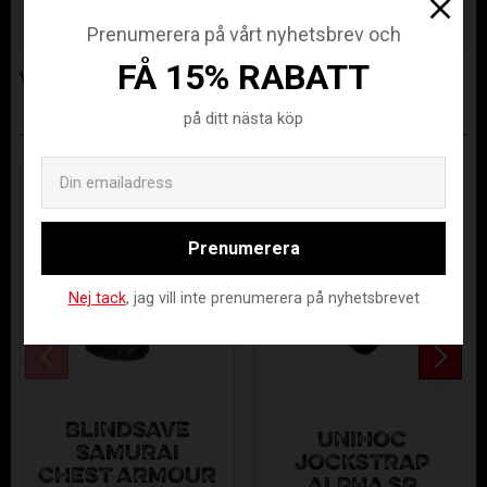
Tillverkare
Fat Pipe
Prenumerera på vårt nyhetsbrev och
FÅ 15% RABATT
Visa alla produkter från Fat Pipe
på ditt nästa köp
ANDRA KÖPTE ÄVEN
Email
Prenumerera
Nej tack
, jag vill inte prenumerera på nyhetsbrevet
BLINDSAVE
UNIHOC
SAMURAI
JOCKSTRAP
CHEST ARMOUR
ALPHA SR