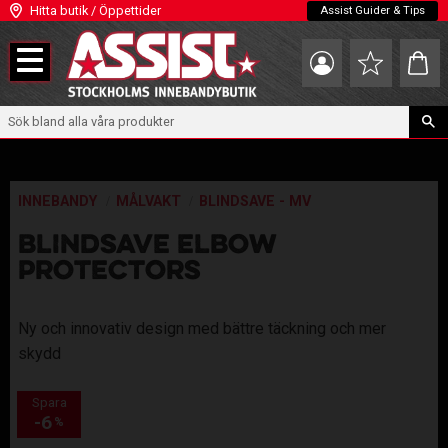
Hitta butik / Öppettider
Assist Guider & Tips
Meny
Kundva
Favoriter
INNEBANDY
MÅLVAKT
BLINDSAVE - MV
BLINDSAVE ELBOW
PROTECTORS
Ny och innovativ design med bättre täckning och mer
skydd
Spara
6
%