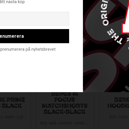
ditt nästa köp
Email
RELATERADE PRODUKTER
enumerera
nte prenumerera på nyhetsbrevet
BERGS IK
FOCUS
IK PRIME
BERG
MATCHSHORTS
 BLACK
HOODI
BLACK-BLACK
12-8000-128
BIK-5102
BIK-WEB-420001-8000-116