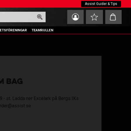
Assist Guider & Tips
Kundvagn
Favoriter
ETSFÖRENINGAR
TEAMRULLEN
M BAG
479:- st. Ladda ner Excelark på Bergs IKs
 order@assist.se