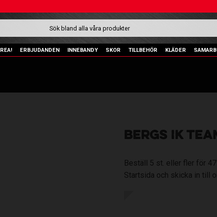
REA!
ERBJUDANDEN
INNEBANDY
SKOR
TILLBEHÖR
KLÄDER
SAMARB
BERGS IK TEA
Beställ 5 st. eller fler för 
Startsida och skicka in till