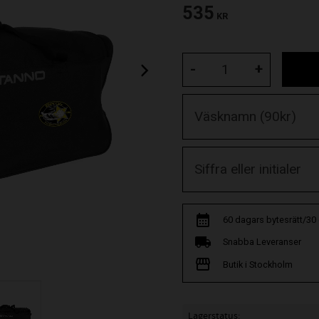
535
KR
-
+
60 dagars bytesrätt/30
Snabba Leveranser
Butik i Stockholm
Lagerstatus