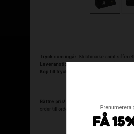
Tryck som ingår:
Klubbmärke samt siffra eller
Leveranstid:
10-15 arbetsdagar. På tryckta pr
Köp till tryck:
Väsknamn (+90:-)
Bättre pris!
Gör en samlad beställning om mi
Prenumerera p
order till order@assist.se.
FÅ 15