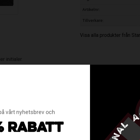
Artikelnr
Tillverkare
Visa alla produkter från St
 initialer.
odukter gäller ej öppet köp eller bytesrätt.
nst 5 plagg och köp för 479:- st. Ladda ner Bergs IKs beställni
å vårt nyhetsbrev och
% RABATT