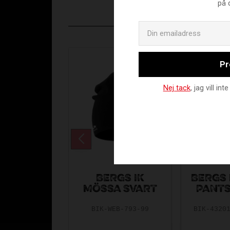
på 
Pr
Nej tack
, jag vill i
BERGS IK
BERGS 
MÖSSA SVART
PANTS
BIK-WEB-793-99
BIK-4320