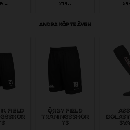
99
219
59
KR
KR
ANDRA KÖPTE ÄVEN
IK FIELD
ÖRBY FIELD
ASS
NGSSHOR
TRÄNINGSSHOR
BOLAS
TS
TS
SV