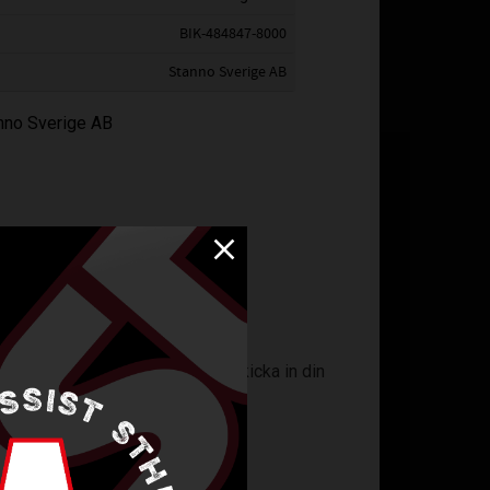
BIK-484847-8000
Stanno Sverige AB
anno Sverige AB
ngsunderlag på er
startsida
och skicka in din