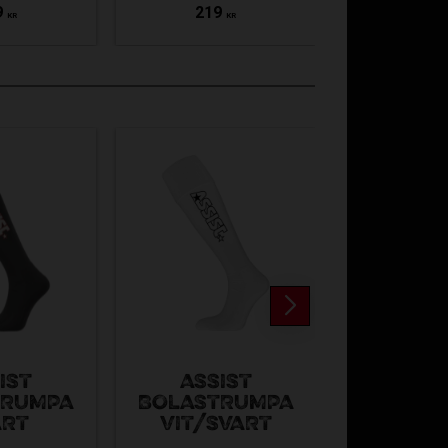
9
219
175
KR
KR
IST
ASSIST
ASSI
TRUMPA
BOLASTRUMPA
BOLAST
ART
VIT/SVART
MARI