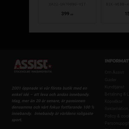
UA22-UA70890-VIT
399
1
KR
Informat
Om Assist
Guider
Kundtjänst
2001 öppnade vi vår första butik med en
Betalning & 
enkel idé – att leva och andas innebandy.
Idag, mer än 20 år senare, är passionen
Köpvillkor
densamma och vårt fokus fortfarande 100 %
Reklamation 
innebandy.
Innebandy är världens roligaste
Policy & coo
sport.
Personuppgif