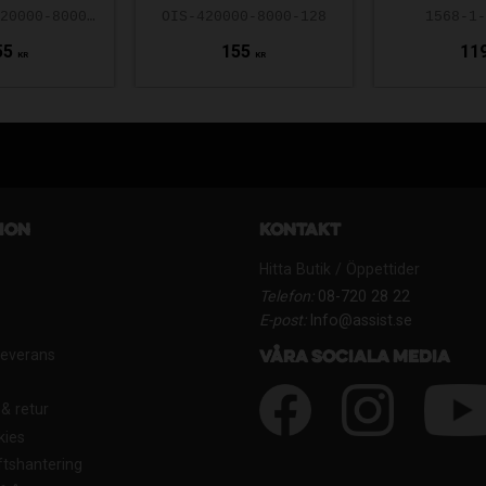
BIK-WEBB-420000-8000-128
OIS-420000-8000-128
1568-1
55
155
11
KR
KR
ion
Kontakt
Hitta Butik / Öppettider
Telefon:
08-720 28 22
E-post:
Info@assist.se
Leverans
Våra sociala media
& retur
kies
tshantering