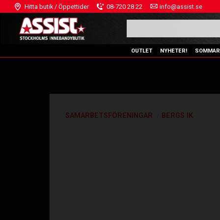
Hitta butik / Öppettider
08-720 28 22
info@assist.se
OUTLET
NYHETER!
SOMMAR
SAMARBETSFÖRENINGAR
BERGS IK