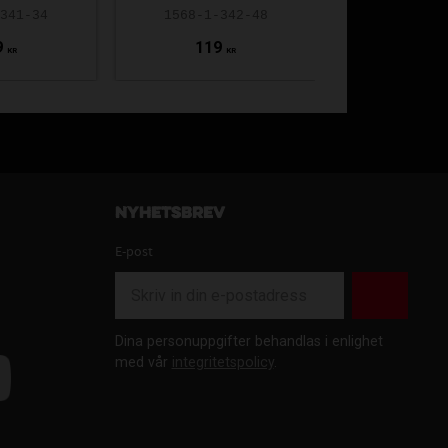
-341-34
1568-1-342-48
BO-1568-1
9
119
119
KR
KR
Nyhetsbrev
E-post
Dina personuppgifter behandlas i enlighet
med vår
integritetspolicy
.