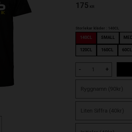
175
KR
Storlekar kläder :
140CL
140CL
SMALL
ME
120CL
160CL
60C
-
+