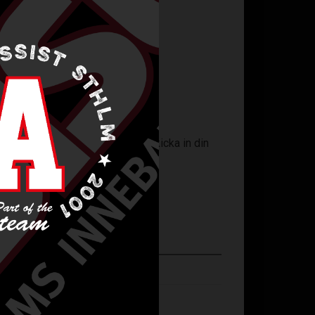
ngsunderlag på er
startsida
och skicka in din