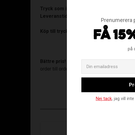
Tryck som ingår:
Bröstlogga.
Leveranstid:
10-15 arbetsdagar. På tryckta pr
Prenumerera p
Köp till tryck:
Ryggnamn (+90:-).
FÅ 15
på 
Bättre pris!
Gör en samlad beställning om mi
order till order@assist.se.
Pr
Nej tack
, jag vill i