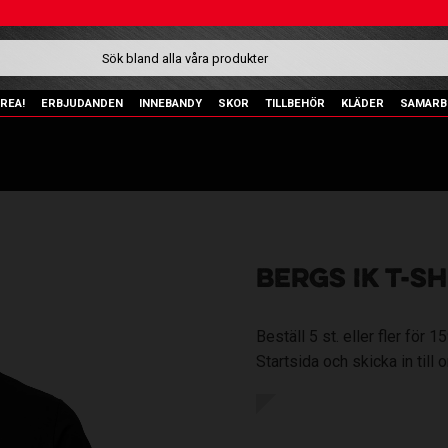
REA!
ERBJUDANDEN
INNEBANDY
SKOR
TILLBEHÖR
KLÄDER
SAMARB
BERGS IK T-S
Beställ 5 st. eller fler för 
Startsida och skicka in till