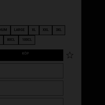
DIUM
LARGE
XL
XXL
3XL
L
80CL
100CL
KÖP
Lägg till i favoriter