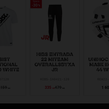
Spara
Spara
30
30
%
%
HIBS ENTRADA
SIST
22 MITEAM
UNIHOC
TIONAL
OVERALLSBYXA
MASK I
0 WHITE
JR
44 W
07120
HIBS-IA0421-128
REW22
159
335
479
1 6
R
KR
KR
KR