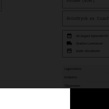
60 dagars bytesrätt/30
Snabba Leveranser
Butik i Stockholm
Lagerstatus
Artikelnr
Tillverkare
Visa alla produkter från Ass