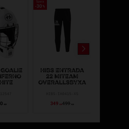
Spara
Spara
30
30
%
%
 GOALIE
HIBS ENTRADA
UNIHOC 
NFERNO
22 MITEAM
MASK I
HITE
OVERALLSBYXA
66 BL
-12547
HIBS-IA0415-XS
REW22-1
00
349
499
1 99
KR
KR
KR