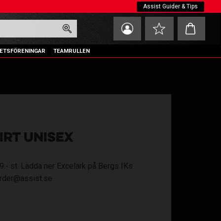
Assist Guider & Tips
Kundvagn
Favoriter
ETSFÖRENINGAR
TEAMRULLEN
HIRT UNISEX
159:- st. Ladda ner Excelark på Bergs IKs
 order@assist.se