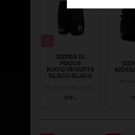
BERGS IK
FOCUS
BER
MATCHSHORTS
MÖSSA
BLACK-BLACK
BIK-WE
BIK-WEB-420001-8000-116
219
1
KR