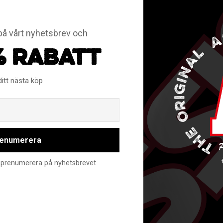
odukter gäller ej öppet köp eller bytesrätt.
å vårt nyhetsbrev och
% RABATT
ditt nästa köp
nst 5 plagg och köp för 159:- st. Ladda ner Bergs IKs beställni
Email
enumerera
nte prenumerera på nyhetsbrevet
RELATERADE PRODUKTER