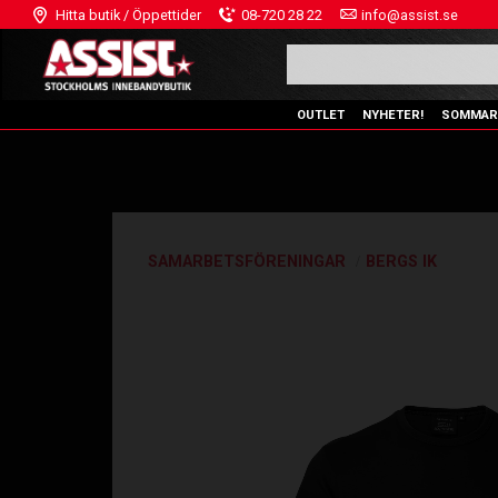
Hitta butik / Öppettider
08-720 28 22
info@assist.se
OUTLET
NYHETER!
SOMMAR
SAMARBETSFÖRENINGAR
BERGS IK