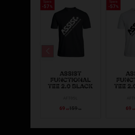
Spara
Spara
Spara
Spara
57
57
57
57
%
%
%
%
ASSIST
AS
FUNCTIONAL
FUNC
TEE 2.0 BLACK
TEE 2.
AFT05L
AFT
69
159
69
KR
KR
K