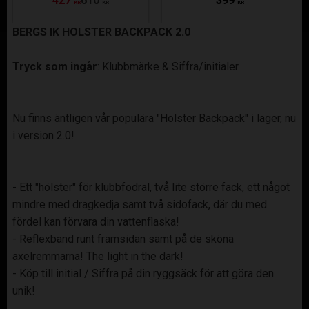
427
610
399
KR
KR
KR
BERGS IK HOLSTER BACKPACK 2.0
Tryck som ingår
: Klubbmärke & Siffra/initialer
Nu finns äntligen vår populära "Holster Backpack" i lager, nu
i version 2.0!
- Ett "hölster" för klubbfodral, två lite större fack, ett något
mindre med dragkedja samt två sidofack, där du med
fördel kan förvara din vattenflaska!
- Reflexband runt framsidan samt på de sköna
axelremmarna! The light in the dark!
- Köp till initial / Siffra på din ryggsäck för att göra den
unik!