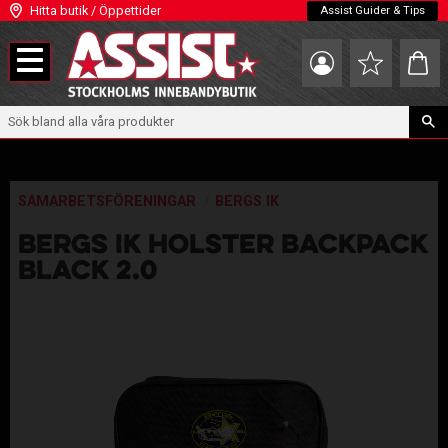
Hitta butik / Öppettider
Assist Guider & Tips
Meny
Kundva
Favoriter
SAMARBETSFÖRENINGAR
BERGS IK
BERGS IK HOLSTER BACKPACK
BLACK 2.0