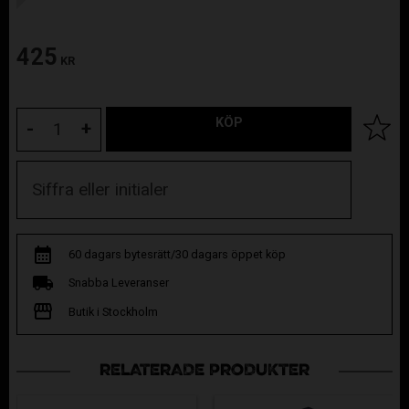
425
KR
KÖP
Lägg til
-
+
60 dagars bytesrätt/30 dagars öppet köp
Snabba Leveranser
Butik i Stockholm
RELATERADE PRODUKTER