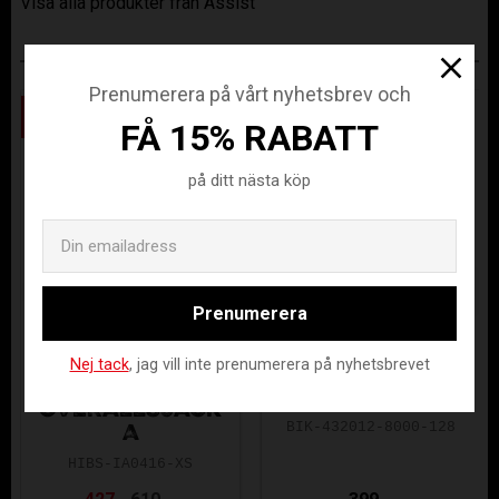
Visa alla produkter från Assist
ANDRA KÖPTE ÄVEN
Prenumerera på vårt nyhetsbrev och
Spara
Spara
30
30
FÅ 15% RABATT
%
%
på ditt nästa köp
Email
Prenumerera
HIBS ENTRADA
Nej tack
, jag vill inte prenumerera på nyhetsbrevet
BERGS IK PRIME
22 MITEAM
PANTS BLACK
OVERALLSJACK
BIK-432012-8000-128
A
HIBS-IA0416-XS