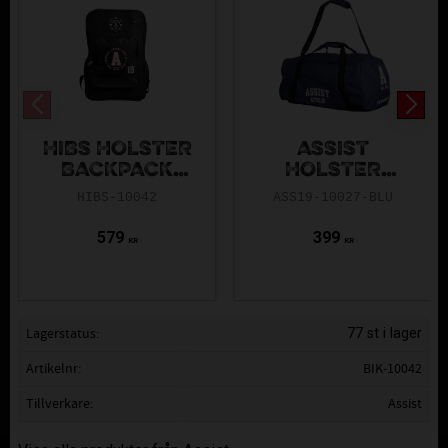
HIBS HOLSTER
ASSIST
BACKPACK
HOLSTER
BLACK 2.0
TEAMBAG BLUE
HIBS-10042
ASS19-10027-BLU
579
399
KR
KR
Lagerstatus
77 st i lager
Artikelnr
BIK-10042
Tillverkare
Assist