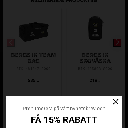
RELATERADE PRODUKTER
BERGS IK TEAM
BERGS IK
BAG
SKOVÄSKA
BIK-484847-8000
BIK-485808-8000
535
219
KR
KR
Lagerstatus
Prenumerera på vårt nyhetsbrev och
Beställningsvara
FÅ 15% RABATT
Artikelnr
BIK-484842-8000
Tillverkare
Stanno Sverige AB