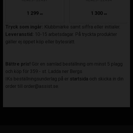
REW23-12497
REW23-12494
1 299
1 300
KR
KR
Tryck som ingår:
Klubbmärke samt siffra eller initialer.
Leveranstid:
10-15 arbetsdagar. På tryckta produkter
gäller ej öppet köp eller bytesrätt.
Bättre pris!
Gör en samlad beställning om minst 5 plagg
och köp för 359:- st. Ladda ner Bergs
IKs beställningsunderlag på er
startsida
och skicka in din
order till order@assist.se.