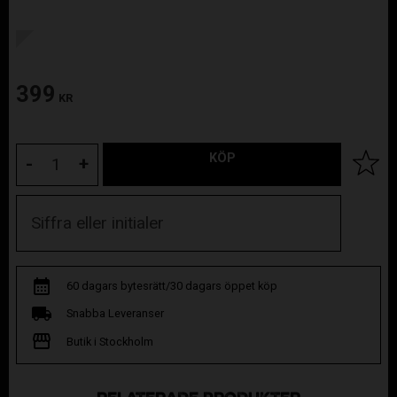
399
KR
KÖP
Lägg til
-
+
60 dagars bytesrätt/30 dagars öppet köp
Snabba Leveranser
Butik i Stockholm