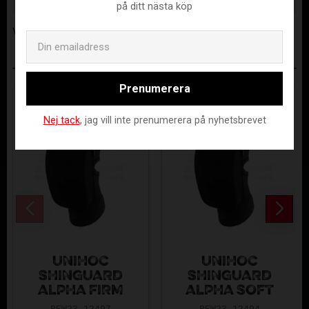
på ditt nästa köp
Visa alla produkter från Stanno Sverige AB
Email
ANDRA KÖPTE ÄVEN
Prenumerera
Nej tack
, jag vill inte prenumerera på nyhetsbrevet
UNIHOC
UNIHOC
SHINGUARD
SHINGUARD
ALPHA FIRM
ALPHA SOFT