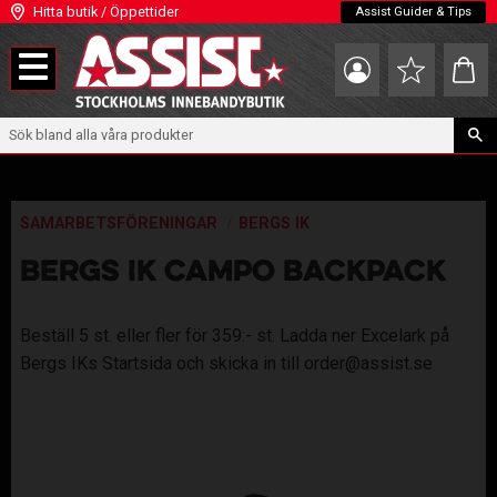
Hitta butik / Öppettider
Assist Guider & Tips
Meny
Kundva
Favoriter
SAMARBETSFÖRENINGAR
BERGS IK
BERGS IK CAMPO BACKPACK
Beställ 5 st. eller fler för 359:- st. Ladda ner Excelark på
Bergs IKs Startsida och skicka in till order@assist.se