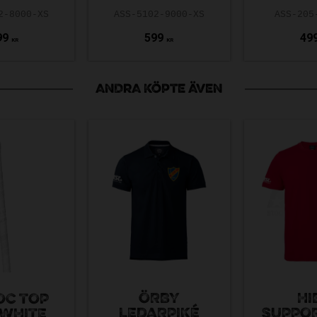
2-8000-XS
ASS-5102-9000-XS
ASS-205
99
599
49
KR
KR
ANDRA KÖPTE ÄVEN
ÖRBY
HI
OC TOP
LEDARPIKÉ
SUPPOR
 WHITE