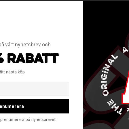
å vårt nyhetsbrev och
% RABATT
ditt nästa köp
Email
enumerera
nte prenumerera på nyhetsbrevet