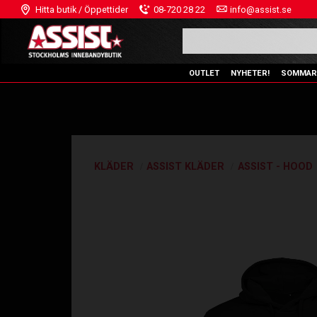
Hitta butik / Öppettider
08-720 28 22
info@assist.se
OUTLET
NYHETER!
SOMMAR
KLÄDER
ASSIST KLÄDER
ASSIST - HOOD