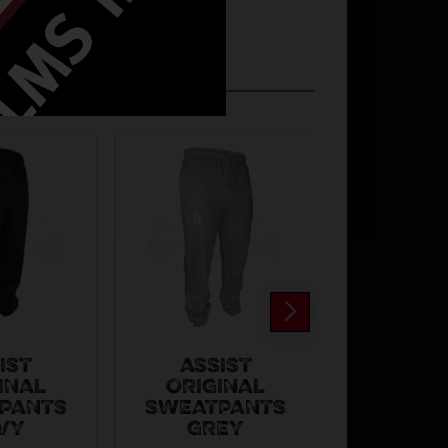
IST
ASSIST
INAL
ORIGINAL
UNIHOC
PANTS
SWEATPANTS
HOOK M
VY
GREY
ICE B