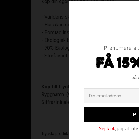
Köp din egen hood på Assist idag!
- Världens skönaste Hood!
- Hur skön som helst!
- Borstad insida
- Ekologisk bomull
Prenumerera p
- 70% Ekologisk Bomull, 30% Polyester
- Storfavorit hos våra kunder
FÅ 15
på 
Köp till tryck:
Ryggnamn (90:-)
Siffra/Initialer (40:-)
Pr
Nej tack
, jag vill i
Tryckta produkter kan ej bytas!