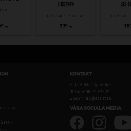
HERR
SH
14361
OIS-1405-7000-XS
HIBSSUP-
69
399
18
KR
KR
ion
Kontakt
Hitta Butik / Öppettider
Telefon:
08-720 28 22
E-post:
Info@assist.se
Leverans
Våra sociala media
& retur
kies