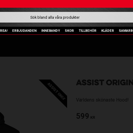
REA!
ERBJUDANDEN
INNEBANDY
SKOR
TILLBEHÖR
KLÄDER
SAMARB
ASSIST ORIGI
ASSIST ONLY
Världens skönaste Hood!
599
KR