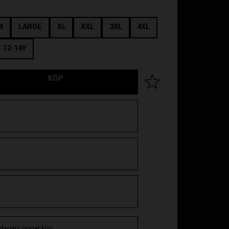
M
LARGE
XL
XXL
3XL
4XL
12-14Y
KÖP
Lägg till i favoriter
 dagars öppet köp