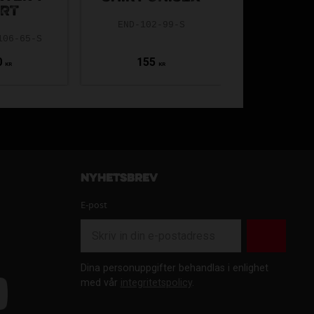
IRT
END-102-99-S
GIBF-42900
106-65-S
0
155
329
KR
KR
Nyhetsbrev
E-post
Dina personuppgifter behandlas i enlighet
med vår
integritetspolicy
.