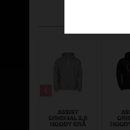
ASSIST
AS
ORIGINAL 2.0
ORI
HOODY GRÅ
HOODY