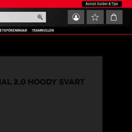
Assist Guider & Tips
Kundvagn
Favoriter
ETSFÖRENINGAR
TEAMRULLEN
NAL 2.0 HOODY SVART