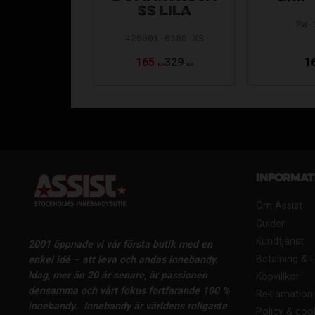
SS LILA
RW-
429001-6380-XS
165
329
1
KR
KR
Informat
Om Assist
Guider
Kundtjänst
2001 öppnade vi vår första butik med en
Betalning & 
enkel idé – att leva och andas innebandy.
Idag, mer än 20 år senare, är passionen
Köpvillkor
densamma och vårt fokus fortfarande 100 %
Reklamation 
innebandy.
Innebandy är världens roligaste
Policy & coo