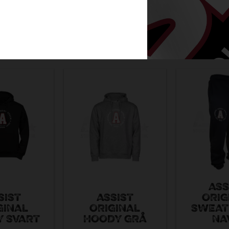
RELATERADE PRODUKTER
ASS
SIST
ASSIST
ORIG
GINAL
ORIGINAL
SWEAT
 SVART
HOODY GRÅ
NA