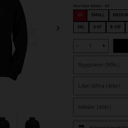
Storlekar kläder :
XS
XS
SMALL
MEDIU
5XL
4-6Y
8-10Y
-
+
60 dagars bytesrätt/30