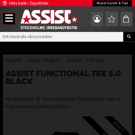
Hitta butik / Öppettider
Assist Guider & Tips
Meny
Kundva
Favoriter
KLÄDER
ASSIST KLÄDER
ASSIST - TRÖJOR
ASSIST FUNCTIONAL TEE 5.0
BLACK
Ny modell på vår stora succétröja. Samma tryck men ny
tröja med annorlunda passform.
NYHET!