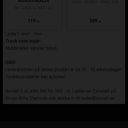
MARINBLÅ
AAIK-432012-7000-128
BO-1568-1-483-34
119
399
KR
KR
Ledar t-shirt - Herr
Tryck som ingår:
Klubbmärke vänster bröst.
OBS!
Leveranstiden på denna produkt är ca 10 - 15 arbetsdagar!
Tryckta produkter kan ej bytas!
Beställ 5 st. eller fler för 165:- st. Ladda ner Excelark på
Älvsjö AIKs Startsida och skicka in till order@assist.se