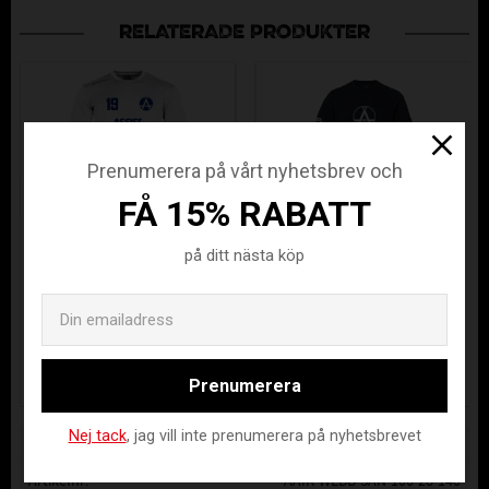
RELATERADE PRODUKTER
Prenumerera på vårt nyhetsbrev och
FÅ 15% RABATT
ÄLVSJÖ FIELD
ÄLVSJÖ AIK
på ditt nästa köp
MATCHTRÖJA
SUPPORTER
WHITE
TEE
AAIK-410001-2000-128
AAIK-106-28-140
Email
305
189
KR
KR
Prenumerera
Nej tack
, jag vill inte prenumerera på nyhetsbrevet
Lagerstatus
Beställningsvara
Artikelnr
AAIK-WEBB-SAN-106-28-140