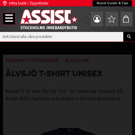
Hitta butik / Öppettider
Assist Guider & Tips
Meny
Kundva
Favoriter
SAMARBETSFÖRENINGAR
ÄLVSJÖ AIK
ÄLVSJÖ T-SHIRT UNISEX
Beställ 5 st. eller fler för 165:- st. Ladda ner Excelark på
Älvsjö AIKs Startsida och skicka in till order@assist.se