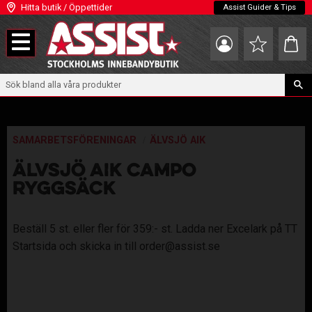
Hitta butik / Öppettider
Assist Guider & Tips
Meny
Kundva
Favoriter
SAMARBETSFÖRENINGAR
ÄLVSJÖ AIK
ÄLVSJÖ AIK CAMPO
RYGGSÄCK
Beställ 5 st. eller fler för 359:- st. Ladda ner Excelark på TT
Startsida och skicka in till order@assist.se