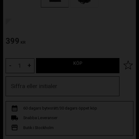
399
KR
KÖP
Lägg til
-
+
60 dagars bytesrätt/30 dagars öppet köp
Snabba Leveranser
Butik i Stockholm