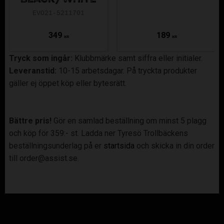
BLACK/WHITE
EVO21-5211701
349
189
KR
KR
Tryck som ingår:
Klubbmärke samt siffra eller initialer.
Leveranstid:
10-15 arbetsdagar. På tryckta produkter
gäller ej öppet köp eller bytesrätt.
Bättre pris!
Gör en samlad beställning om minst 5 plagg
och köp för 359:- st. Ladda ner Tyresö Trollbäckens
beställningsunderlag på er
startsida
och skicka in din order
till order@assist.se.