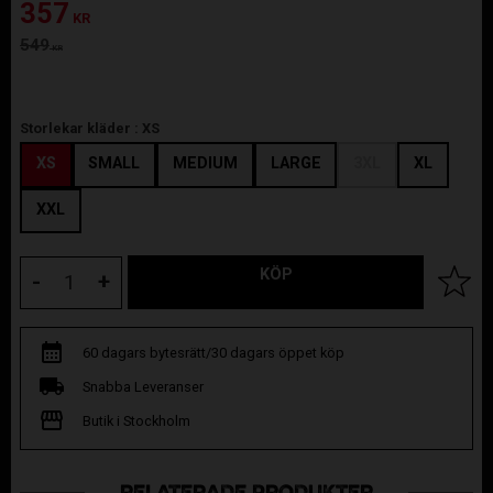
Nedsatt pris:
357
KR
Ordinarie pris:
549
KR
Storlekar kläder :
XS
XS
SMALL
MEDIUM
LARGE
3XL
XL
XXL
KÖP
Lägg til
-
+
60 dagars bytesrätt/30 dagars öppet köp
Snabba Leveranser
Butik i Stockholm