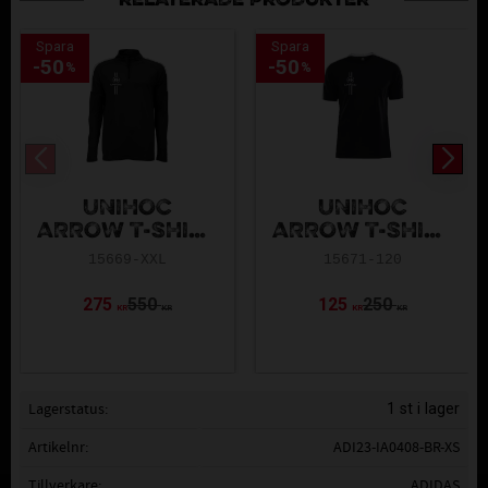
RELATERADE PRODUKTER
Spara
Spara
50
50
%
%
UNIHOC
UNIHOC
ARROW T-SHIRT
ARROW T-SHIRT
LONGSLEEVE
BLACK
15669-XXL
15671-120
275
550
125
250
KR
KR
KR
KR
Lagerstatus
1 st i lager
Artikelnr
ADI23-IA0408-BR-XS
Tillverkare
ADIDAS