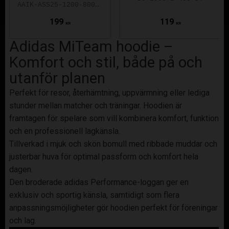
AAIK-ASS25-1200-8000-5.0-140
199
119
KR
KR
Adidas MiTeam hoodie –
Komfort och stil, både på och
utanför planen
Perfekt för resor, återhämtning, uppvärmning eller lediga
stunder mellan matcher och träningar. Hoodien är
framtagen för spelare som vill kombinera komfort, funktion
och en professionell lagkänsla.
Tillverkad i mjuk och skön bomull med ribbade muddar och
justerbar huva för optimal passform och komfort hela
dagen.
Den broderade adidas Performance-loggan ger en
exklusiv och sportig känsla, samtidigt som flera
anpassningsmöjligheter gör hoodien perfekt för föreningar
och lag.