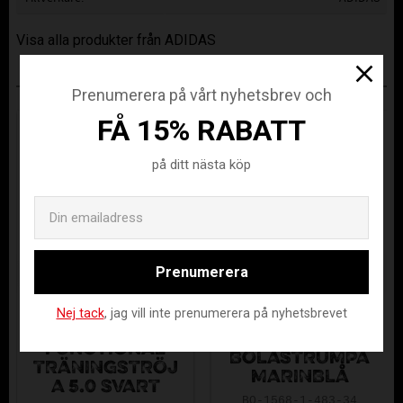
Visa alla produkter från ADIDAS
ANDRA KÖPTE ÄVEN
Prenumerera på vårt nyhetsbrev och
FÅ 15% RABATT
på ditt nästa köp
Email
Prenumerera
Nej tack
, jag vill inte prenumerera på nyhetsbrevet
ÄLVSJÖ AIK
ASSIST
FUNCTIONAL
BOLASTRUMPA
TRÄNINGSTRÖJ
MARINBLÅ
A 5.0 SVART
BO-1568-1-483-34