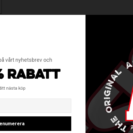
RELATERADE PRODUKTER
å vårt nyhetsbrev och
% RABATT
ditt nästa köp
Email
enumerera