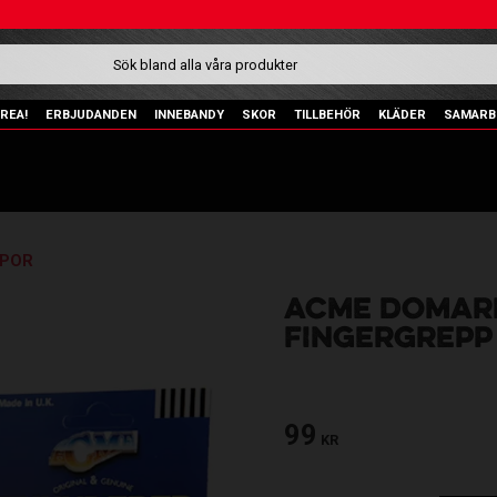
REA!
ERBJUDANDEN
INNEBANDY
SKOR
TILLBEHÖR
KLÄDER
SAMARB
IPOR
ACME DOMAR
FINGERGREPP
99
KR