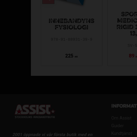
SPO
MEDIC
INNEBANDYNS
RIGID 
FYSIOLOGI
13
978-91-88931-39-9
SV-
225
89
KR
Informat
Om Assist
Guider
Kundtjänst
2001 öppnade vi vår första butik med en