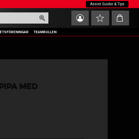
Assist Guider & Tips
Kundvagn
Favoriter
ETSFÖRENINGAR
TEAMRULLEN
PIPA MED