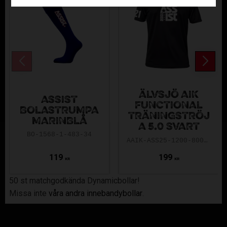
ÄLVSJÖ AIK
ASSIST
FUNCTIONAL
BOLASTRUMPA
TRÄNINGSTRÖJ
MARINBLÅ
A 5.0 SVART
BO-1568-1-483-34
AAIK-ASS25-1200-8000-5.0-140
119
199
KR
KR
50 st matchgodkända Dynamicbollar!
Missa inte
våra andra innebandybollar
.