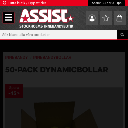
Hitta butik / Öppettider
Assist Guider & Tips
Meny
Kundva
Favoriter
INNEBANDY
INNEBANDYBOLLAR
50-PACK DYNAMICBOLLAR
Spara
45
%