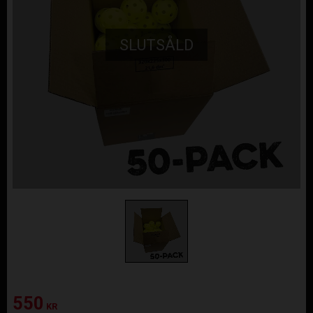
SLUTSÅLD
Nedsatt pris:
550
KR