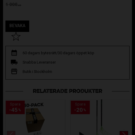
Ordinarie pris:
1 000
KR
BEVAKA
Lägg till i favoriter
60 dagars bytesrätt/30 dagars öppet köp
Snabba Leveranser
Butik i Stockholm
RELATERADE PRODUKTER
Spara
Spara
45
20
%
%