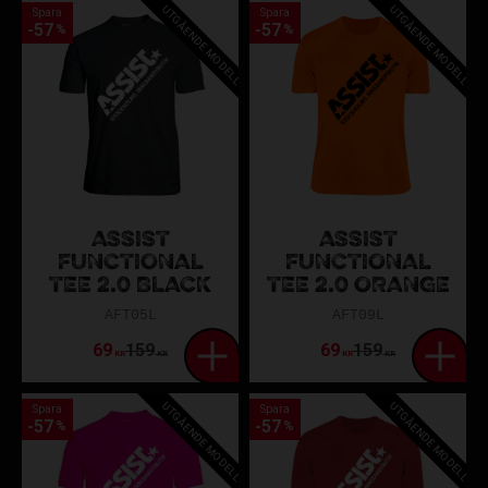
UTGÅENDE MODELL
UTGÅENDE MODELL
Spara
Spara
57
57
%
%
ASSIST
ASSIST
FUNCTIONAL
FUNCTIONAL
TEE 2.0 BLACK
TEE 2.0 ORANGE
AFT05L
AFT09L
69
159
69
159
KR
KR
KR
KR
UTGÅENDE MODELL
UTGÅENDE MODELL
Spara
Spara
57
57
%
%