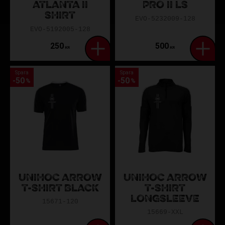
ATLANTA II
PRO II LS
SHIRT
EVO-5232009-128
EVO-5192005-128
250
500
KR
KR
Spara
Spara
50
50
%
%
UNIHOC ARROW
UNIHOC ARROW
T-SHIRT BLACK
T-SHIRT
LONGSLEEVE
15671-120
15669-XXL