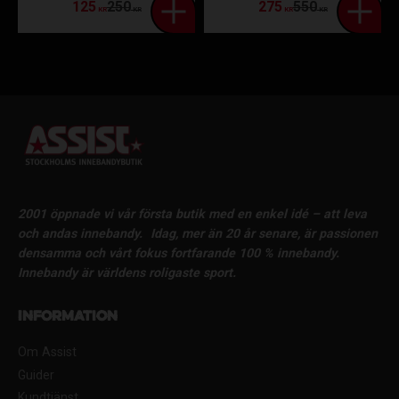
125
250
275
550
KR
KR
KR
KR
2001 öppnade vi vår första butik med en enkel idé – att leva
och andas innebandy.
Idag, mer än 20 år senare, är passionen
densamma och vårt fokus fortfarande 100 % innebandy.
Innebandy är världens roligaste sport.
Information
Om Assist
Guider
Kundtjänst