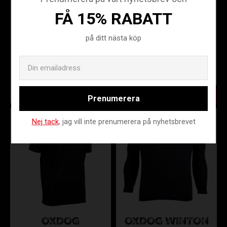
FÅ 15% RABATT
ASSIST
ASSIST
FUNCTIONAL
FUNCTIONAL
på ditt nästa köp
TEE 2.0
TEE 2.0 WHITE
TURQUOISE
Email
AFT07120
AFT10140
69
159
69
159
KR
KR
KR
KR
Prenumerera
Nej tack
, jag vill inte prenumerera på nyhetsbrevet
OXDOG
OXDOG WINTON