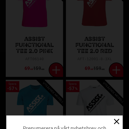
ASSIST
ASSIST
FUNCTIONAL
FUNCTIONAL
TEE 2.0 PINK
TEE 2.0 RED
AFT06140
AFT-12001-8-3XL
69
159
69
159
KR
KR
KR
KR
UTGÅENDE MODELL
UTGÅENDE MODELL
Spara
Spara
57
57
%
%
Prenumerera på vårt nyhetsbrev och