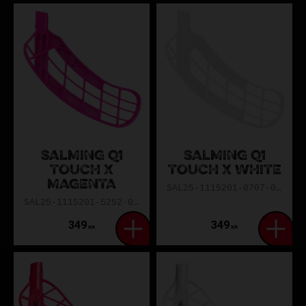
SALMING Q1
SALMING Q1
TOUCH X
TOUCH X WHITE
MAGENTA
SAL25-1115201-0707-0TXL
SAL25-1115201-5252-0TXR
349
349
KR
KR