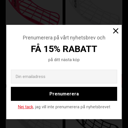
Prenumerera på vårt nyhetsbrev och
SALMING
SALMING
FÅ 15% RABATT
RAPTOR
RAPTOR TOUCH
MEDIUM
PLUS WHITE
MAGENTA
på ditt nästa köp
SAL19-1119317TP-0707L
SAL19-1119317E-5252R
Email
299
299
KR
KR
Prenumerera
Nej tack
, jag vill inte prenumerera på nyhetsbrevet