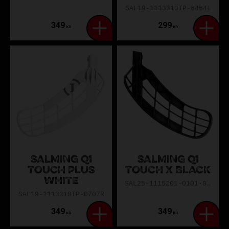
SAL19-1113310TP-6464L
349
299
KR
KR
SALMING Q1
SALMING Q1
TOUCH PLUS
TOUCH X BLACK
WHITE
SAL25-1115201-0101-0TXL
SAL19-1113310TP-0707R
349
349
KR
KR