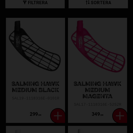
och ger ett bättre klipp i skottet.
FILTRERA
SORTERA
Vi är specialister på innebandy, om du är osäker på vilket
blad som passar just dig så kan du alltid höra av dig!
SALMING HAWK
SALMING HAWK
MEDIUM BLACK
MEDIUM
MAGENTA
SAL19-1118316E-0101R
SAL17-1118316E-5252R
299
349
KR
KR