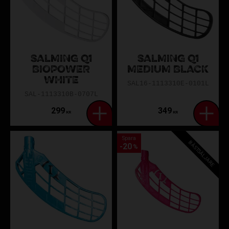
SALMING Q1
SALMING Q1
BIOPOWER
MEDIUM BLACK
WHITE
SAL16-1113310E-0101L
SAL-1113310B-0707L
299
349
KR
KR
Spara
BÄSTSÄLJARE
20
%