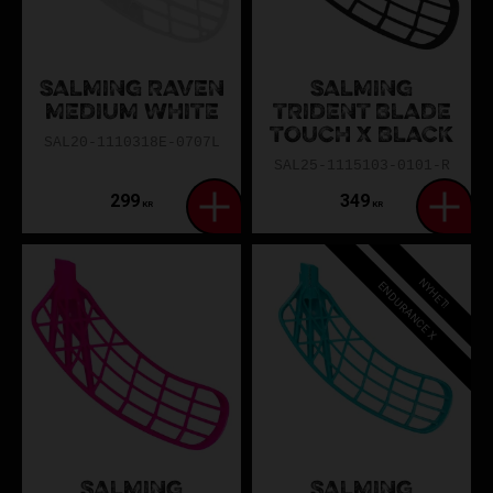
SALMING RAVEN
SALMING
MEDIUM WHITE
TRIDENT BLADE
TOUCH X BLACK
SAL20-1110318E-0707L
SAL25-1115103-0101-R
299
349
KR
KR
NYHET!
ENDURANCE X
SALMING
SALMING