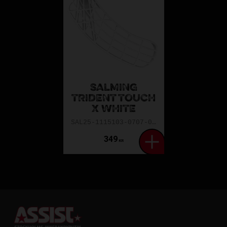
SALMING
TRIDENT TOUCH
X WHITE
SAL25-1115103-0707-0TXR
349
KR