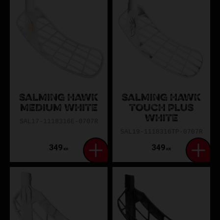
SALMING HAWK
SALMING HAWK
MEDIUM WHITE
TOUCH PLUS
WHITE
SAL17-1118316E-0707R
SAL19-1118316TP-0707R
349
349
KR
KR