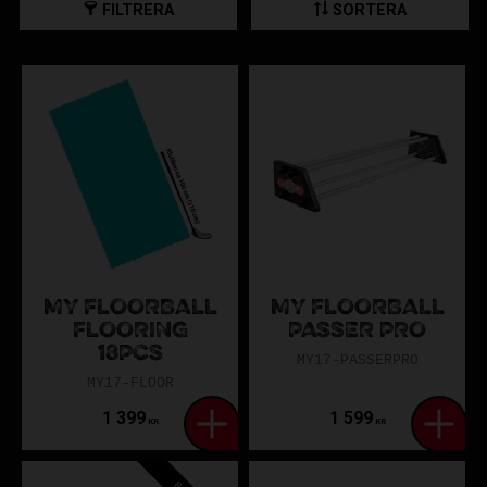
FILTRERA
SORTERA
Omfattande utrustning och träning
: My Floorball erbjuder ett
noga utvalt sortiment för att förbättra din prestation. Deras
utrustning säkerställer att du är på topp, både under träning
och på planen.
Träna var som helst, när som helst:
My Floorballs innovativa
produkter, godkända av proffs, ger dig möjlighet att träna när
och var du vill. Med unika träningshjälpmedel och en gratis
interaktiv app kan du vässa viktiga färdigheter som
bollkontroll, reaktionstid och koordination.
MY FLOORBALL
MY FLOORBALL
Varför välja My Floorball:
FLOORING
PASSER PRO
18PCS
MY17-PASSERPRO
MY17-FLOOR
Första företaget som erbjuder träningshjälpmedel för alla
1 399
1 599
KR
KR
färdighetsnivåer
Patenterad teknologi för våra produkter
Interaktiv app för förbättrad träning