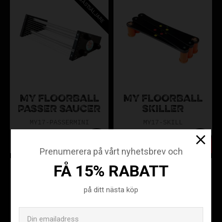
BÄSTSÄLJARE
Designade och testade av proffs för hållbarhet och
kvalitet
Bärbara och mångsidiga, omvandlar vilken yta som helst
till din träningsplats
Höj ditt spel: Oavsett om du är nybörjare eller erfaren proffs,
är "My Floorball" anpassat för alla färdighetsnivåer.
MY FLOORBALL
MY FLOORBALL
Upplev transformationen i din innebandyresa idag.
PASSER SAUCER
SKILLER
MY17-PASSERMINI
MY17-SKILL
899
599
KR
KR
Prenumerera på vårt nyhetsbrev och
FÅ 15% RABATT
på ditt nästa köp
Email