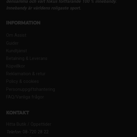
densamma och vårt fokus fortfarande 100 % innebandy.
Innebandy är världens roligaste sport.
Information
Om Assist
Guider
Kundtjänst
Betalning & Leverans
Köpvillkor
Reklamation & retur
Policy & cookies
Personuppgiftshantering
FAQ/Vanliga frågor
Kontakt
Hitta Butik / Öppettider
Telefon:
08-720 28 22