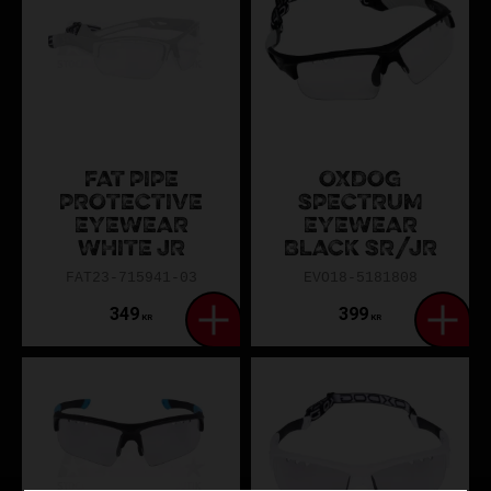
FAT PIPE
OXDOG
PROTECTIVE
SPECTRUM
EYEWEAR
EYEWEAR
WHITE JR
BLACK SR/JR
FAT23-715941-03
EVO18-5181808
349
399
KR
KR