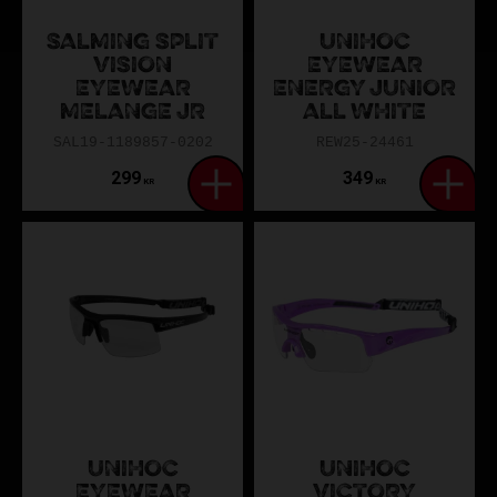
SALMING SPLIT
UNIHOC
VISION
EYEWEAR
EYEWEAR
ENERGY JUNIOR
MELANGE JR
ALL WHITE
SAL19-1189857-0202
REW25-24461
299
349
KR
KR
UNIHOC
UNIHOC
EYEWEAR
VICTORY