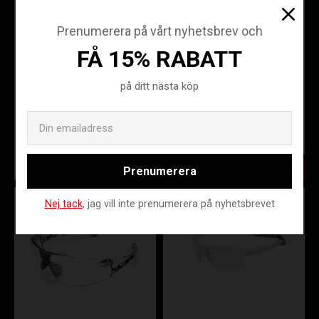
Prenumerera på vårt nyhetsbrev och
FÅ 15% RABATT
OXDOG
OXDOG
på ditt nästa köp
SPECTRUM
SPECTRUM
EYEWEAR BLUE
EYEWEAR
SR/JR
WHITE SR/JR
Email
EVO24-5231801
EVO21-5211800
399
399
KR
KR
Prenumerera
Nej tack
, jag vill inte prenumerera på nyhetsbrevet