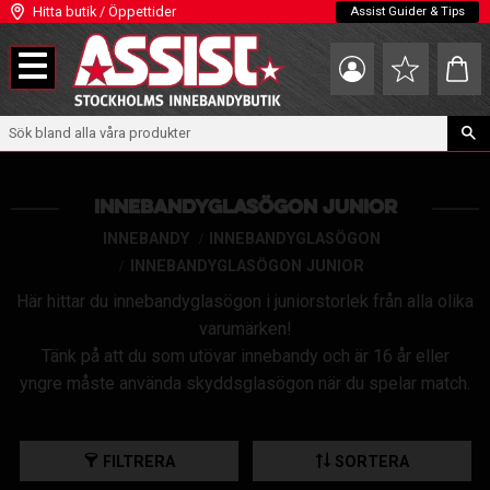
Hitta butik / Öppettider
Assist Guider & Tips
Meny
Kundva
Favoriter
INNEBANDYGLASÖGON JUNIOR
INNEBANDY
INNEBANDYGLASÖGON
INNEBANDYGLASÖGON JUNIOR
Här hittar du innebandyglasögon i juniorstorlek från alla olika
varumärken!
Tänk på att du som utövar innebandy och är 16 år eller
yngre måste använda skyddsglasögon när du spelar match.
FILTRERA
SORTERA