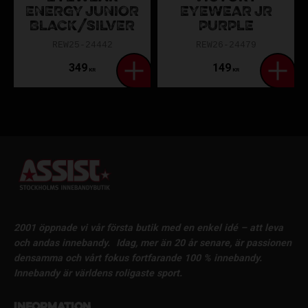
ENERGY JUNIOR
EYEWEAR JR
BLACK/SILVER
PURPLE
REW25-24442
REW26-24479
349
149
KR
KR
2001 öppnade vi vår första butik med en enkel idé – att leva
och andas innebandy.
Idag, mer än 20 år senare, är passionen
densamma och vårt fokus fortfarande 100 % innebandy.
Innebandy är världens roligaste sport.
Information