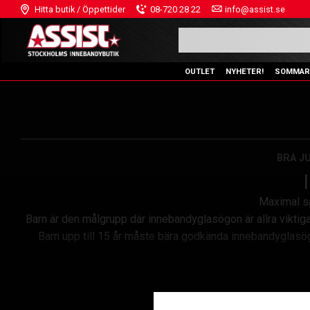
Hitta butik / Öppettider
08-720 28 22
info@assist.se
OUTLET
NYHETER!
SOMMAR
BRA J
Maximal sä
Barn är den målgrupp där innebandyglasögon är allra viktigas
Barn upp till 15 år måste bära godkända innebandyglasög
Barn behöver glasögon so