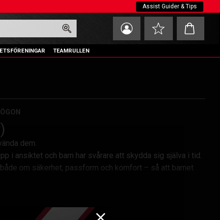
Assist Guider & Tips
Kundvagn
Favoriter
ETSFÖRENINGAR
TEAMRULLEN
SÖGON
)
nvända dem.
 i ansiktet och barn har svårare att skydda sig själva i tid.
r både om säkerhet, passform och komfort – så att barnet
rad rörelse. De ska vara: