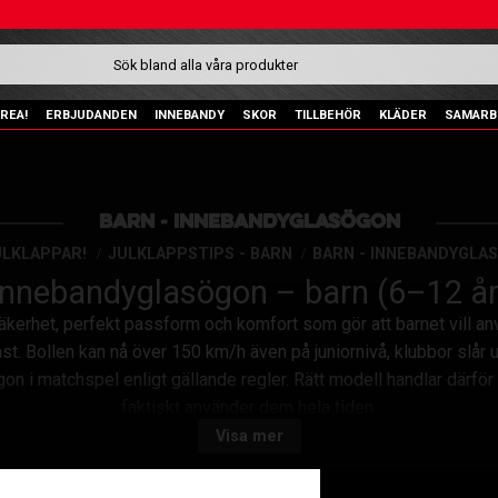
REA!
ERBJUDANDEN
INNEBANDY
SKOR
TILLBEHÖR
KLÄDER
SAMARB
BARN - INNEBANDYGLASÖGON
ULKLAPPAR!
JULKLAPPSTIPS - BARN
BARN - INNEBANDYGLA
Innebandyglasögon – barn (6–12 år
kerhet, perfekt passform och komfort som gör att barnet vill a
t. Bollen kan nå över 150 km/h även på juniornivå, klubbor slår upp
on i matchspel enligt gällande regler. Rätt modell handlar därfö
faktiskt använder dem hela tiden.
1. PASSFORM – DET ABSOLUT VIKTIGASTE
Visa mer
m är anpassade till mindre ansikten och mer intensiv, okontrolle