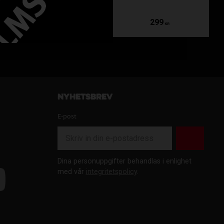
349
299
KR
KR
a på ett farligt sätt.
Nyhetsbrev
r dålig. Bra barnmodeller har:
E-post
Dina personuppgifter behandlas i enlighet
med vår
integritetspolicy
.
 förstöra sikten.
ver. Därför är komfort avgörande.