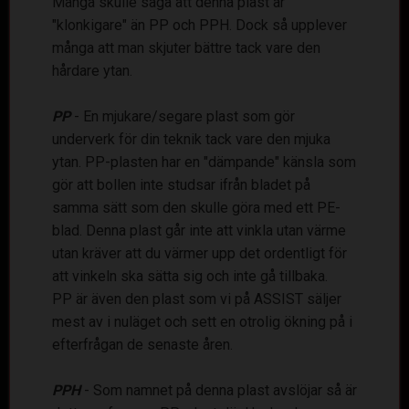
Många skulle säga att denna plast är
"klonkigare" än PP och PPH. Dock så upplever
många att man skjuter bättre tack vare den
hårdare ytan.
PP
- En mjukare/segare plast som gör
underverk för din teknik tack vare den mjuka
ytan. PP-plasten har en "dämpande" känsla som
gör att bollen inte studsar ifrån bladet på
samma sätt som den skulle göra med ett PE-
blad. Denna plast går inte att vinkla utan värme
utan kräver att du värmer upp det ordentligt för
att vinkeln ska sätta sig och inte gå tillbaka.
PP är även den plast som vi på ASSIST säljer
mest av i nuläget och sett en otrolig ökning på i
efterfrågan de senaste åren.
PPH
- Som namnet på denna plast avslöjar så är