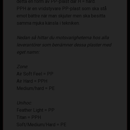
detta en form av PP-plast där H = hard.
PPH är en vridstyvare PP-plast som ska stå
emot bättre när man skjuter men ska besitta
samma mjuka känsla i tekniken.
Nedan så hittar du motsvarigheterna hos alla
leverantörer som benämner dessa plaster med
eget namn:
Zone
:
Air Soft Feel = PP
Air Hard = PPH
Medium/hard = PE
Unihoc
:
Feather Light = PP
Titan = PPH
Soft/Medium/Hard = PE