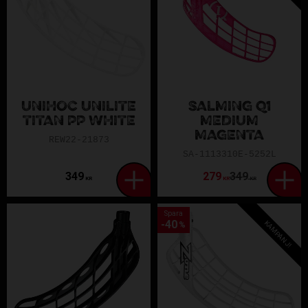
UNIHOC UNILITE
SALMING Q1
TITAN PP WHITE
MEDIUM
MAGENTA
REW22-21873
SA-1113310E-5252L
349
279
349
KR
KR
KR
Spara
40
KAMPANJ!
%