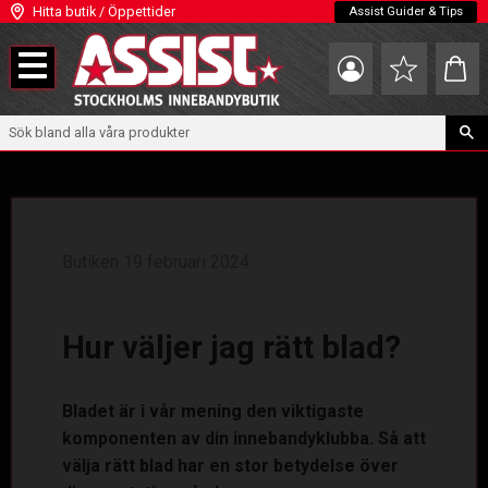
Hitta butik / Öppettider
Assist Guider & Tips
Meny
Kundva
Favoriter
Butiken
19 februari 2024
Hur väljer jag rätt blad?
Bladet är i vår mening den viktigaste
komponenten av din innebandyklubba. Så att
välja rätt blad har en stor betydelse över