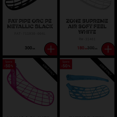
FAT PIPE ORC PE
ZONE SUPREME
METALLIC BLACK
AIR SOFT FEEL
WHITE
FAT-711930-004L
RW-31461
300
180
300
KR
KR
KR
Spara
Spara
ASSIST ONLY
ASSIST ONLY
50
50
%
%