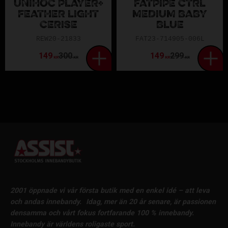
UNIHOC PLAYER+
FATPIPE CTRL
FEATHER LIGHT
MEDIUM BABY
CERISE
BLUE
REW20-21833
FAT23-714905-006L
149
300
149
299
KR
KR
KR
KR
2001 öppnade vi vår första butik med en enkel idé – att leva
och andas innebandy.
Idag, mer än 20 år senare, är passionen
densamma och vårt fokus fortfarande 100 % innebandy.
Innebandy är världens roligaste sport.