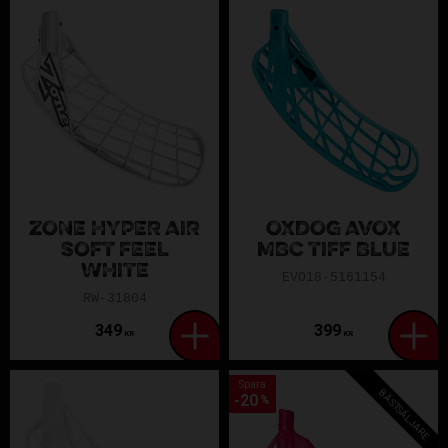
ZONE HYPER AIR
OXDOG AVOX
SOFT FEEL
MBC TIFF BLUE
WHITE
EVO18-5161154
RW-31804
349
399
KR
KR
Spara
BÄSTSÄLJARE
20
%