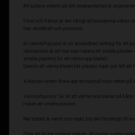
Att justera vinkeln på ditt innebandyblad är avgörande 
Först och främst är det viktigt att bestämma vilken v
mer skottkraft och precision.
En varmluftspistol är ett användbart verktyg för att 
värmepistol är att man kan riskera att smälta plasten
smälta plasten) för att värma upp bladet.
Genom att värma bladet blir plasten mjuk och lätt att 
Kokande vatten
: Koka upp en kastrull med vatten på s
Varmluftspistol
: Se till att värma hela bladet på båd
risken att smälta plasten.
När bladet är varmt och mjukt, böj det försiktigt till ö
Efter att du har justerat vinkeln, låt bladet svalna unde