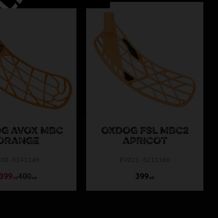
G AVOX MBC
OXDOG FSL MBC2
ORANGE
APRICOT
OXD-5141140
EVO21-5211100
399
400
399
KR
KR
KR