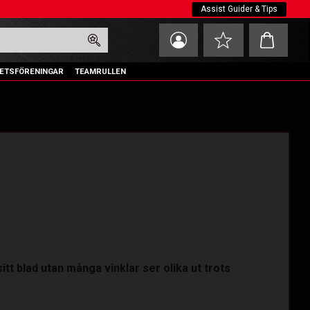
Assist Guider & Tips
Kundvagn
Favoriter
ETSFÖRENINGAR
TEAMRULLEN
sitt blad utan många vinklar ser olika ut trots