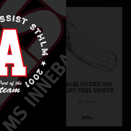
ASSIST ONLY
OC PLAYER+
ZONE HYPER AIR
THER LIGHT
SOFT FEEL WHITE
CERISE
RW-31804
REW20-21833
149
300
349
KR
KR
KR