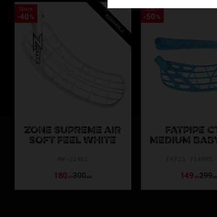
Spara
Spara
40
50
KAMPANJ!
%
%
ZONE SUPREME AIR
FATPIPE C
SOFT FEEL WHITE
MEDIUM BAB
RW-31461
FAT23-714905-
180
300
149
299
KR
KR
KR
K