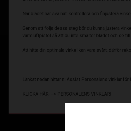
När bladet har svalnat, kontrollera och finjustera vinke
Genom att följa dessa steg bör du kunna justera vinkel
varmluftpistol så att du inte smälter bladet och se till
Att hitta din optimala vinkel kan vara svårt, därför r
Länkat nedan hittar ni Assist Personalens vinklar för i
KLICKA HÄR--->
PERSONALENS VINKLAR!