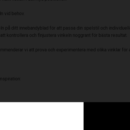
ln vid behov.
n på ditt innebandyblad för att passa din spelstil och individuel
 att kontrollera och finjustera vinkeln noggrant för bästa resultat.
ekommenderar vi att prova och experimentera med olika vinklar för a
nspiration:
RELATERADE PRODUKTER