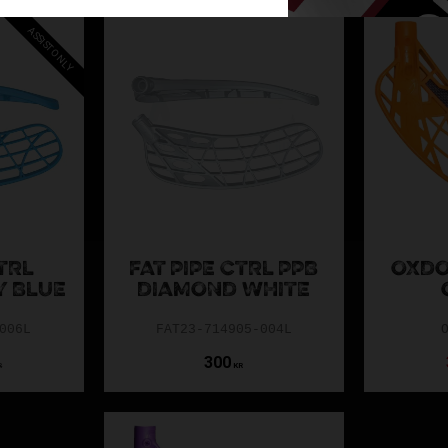
ASSIST ONLY
TRL
FAT PIPE CTRL PPB
OXDO
Y BLUE
DIAMOND WHITE
006L
FAT23-714905-004L
300
R
KR