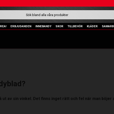
REA!
ERBJUDANDEN
INNEBANDY
SKOR
TILLBEHÖR
KLÄDER
SAMARB
ndyblad?
å ut av sin vinkel. Det finns inget rätt och fel när man böjer 