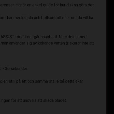
ferenser. Här är en enkel guide för hur du kan göra det:
redrar mer känsla och bollkontroll eller om du vill ha
på ASSIST för att det går snabbast. Nackdelen med
 man använder sig av kokande vatten (riskerar inte att
20 - 30 sekunder.
olen still på ett och samma ställe då detta ökar
jningen för att undvika att skada bladet.