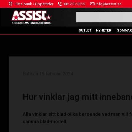
Hitta butik / Öppettider
08-720 28 22
info@assist.se
OUTLET
NYHETER!
SOMMAR
Butiken
19 februari 2024
Hur vinklar jag mitt inneba
Alla vinklar sitt blad olika beroende vad man vill f
samma blad-modell.