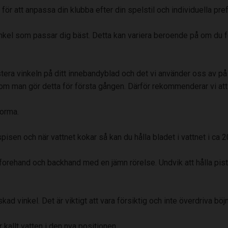
för att anpassa din klubba efter din spelstil och individuella pre
inkel som passar dig bäst. Detta kan variera beroende på om du fö
justera vinkeln på ditt innebandyblad och det vi använder oss av 
 om man gör detta för första gången. Därför rekommenderar vi att
forma.
pisen och när vattnet kokar så kan du hålla bladet i vattnet i ca 
e forehand och backhand med en jämn rörelse. Undvik att hålla pist
nskad vinkel. Det är viktigt att vara försiktig och inte överdriva bö
r kallt vatten i den nya positionen.