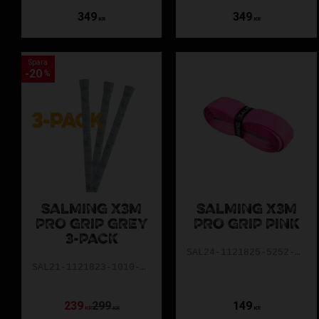
349
349
KR
KR
Spara
20
%
SALMING X3M
SALMING X3M
PRO GRIP GREY
PRO GRIP PINK
3-PACK
SAL24-1121825-5252-0001
SAL21-1121823-1010-0003
239
299
149
KR
KR
KR