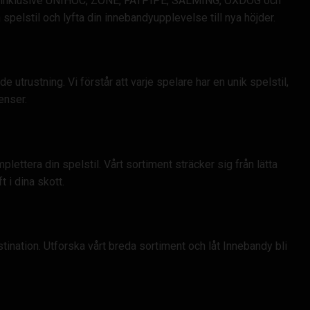
schen, inklusive UNIHOC, ZONE, FATPIPE, SALMING, OXDOG och
n spelstil och lyfta din innebandyupplevelse till nya höjder.
utrustning. Vi förstår att varje spelare har en unik spelstil,
enser.
lettera din spelstil. Vårt sortiment sträcker sig från lätta
 i dina skott.
estination. Utforska vårt breda sortiment och låt Innebandy bli