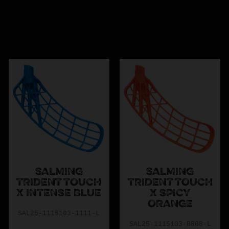
✅ Brett sortiment för alla nivåer
✅ Utrustning för spelare, målvakter, tränare och lag
✅ Experthjälp och personlig service
✅ Snabb leverans och trygga köp online
litnivå, har
ASSIST innebandymaterialet för dig
. Vi brinner fö
t sortiment av innebandyprodukter och handla tryggt online
SALMING
SALMING
TRIDENT TOUCH
TRIDENT TOUCH
X INTENSE BLUE
X SPICY
ORANGE
SAL25-1115103-1111-L
SAL25-1115103-0808-L