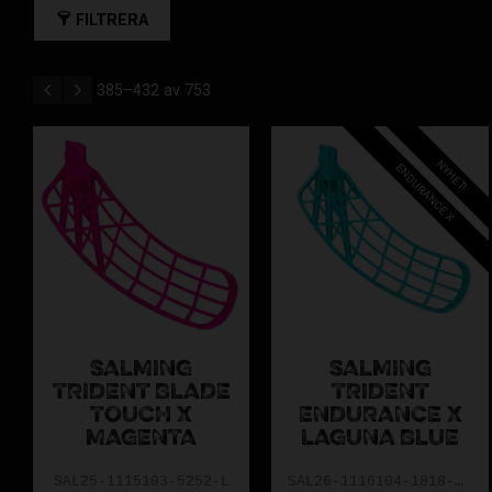
FILTRERA
385–
432
av
753
Oavsett om du är nybörjare, hobbyspelare eller spelar på e
Upptäck vår
NYHET!
ENDURANCE X
SALMING
SALMING
TRIDENT BLADE
TRIDENT
TOUCH X
ENDURANCE X
MAGENTA
LAGUNA BLUE
SAL25-1115103-5252-L
SAL26-1116104-1818-0EXL