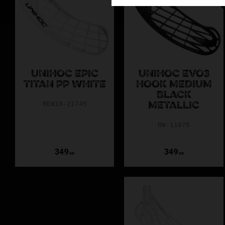
UNIHOC EPIC
UNIHOC EVO3
TITAN PP WHITE
HOOK MEDIUM
BLACK
REW19-21745
METALLIC
RW-11875
349
349
KR
KR