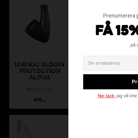
Prenumerera p
FÅ 15
på 
UNIHOC ELBOW
UNIHOC EPIC
PROTECTION
FEATHER LIGHT
ALPHA
BRIGHT BLUE
Pr
REW24-12524
REW23-21751
Nej tack
, jag vill i
499
349
KR
KR
ZORROBLAD