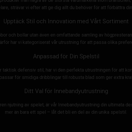
tativa produkter från några av de största varumärkena inom bran
e, strävar vi efter att ge dig allt du behöver för att förbättra di
Upptäck Stil och Innovation med Vårt Sortiment
bor och bollar utan även en omfattande samling av högpresterande 
ärför har vi kategoriserat vår utrustning för att passa olika prefer
Anpassad för Din Spelstil
taktisk defensiv stil, har vi den perfekta utrustningen för att komp
assar för smidiga dribblingar till robusta blad som ger extra kraft
Ditt Val för Innebandyutrustning
r ren njutning av spelet, är vår Innebandyutrustning din ultimata d
mer än bara ett spel – låt det bli en del av din unika spelstil.