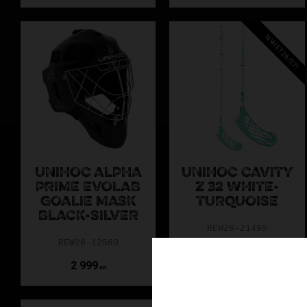
NYHET 26/27!
UNIHOC ALPHA
UNIHOC CAVITY
PRIME EVOLAB
Z 32 WHITE-
GOALIE MASK
TURQUOISE
BLACK-SILVER
REW26-21495
REW26-12560
2 999
499
KR
KR