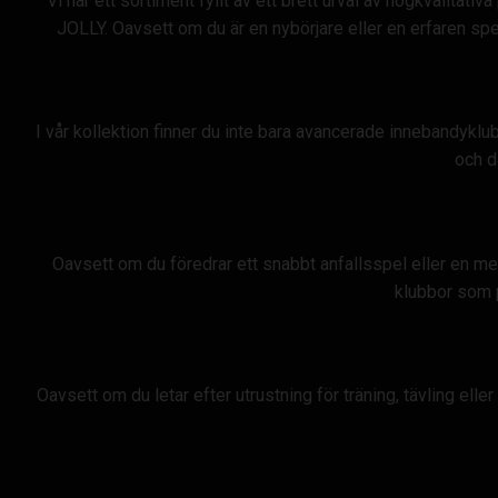
Vi har ett sortiment fyllt av ett brett urval av högkvali
JOLLY. Oavsett om du är en nybörjare eller en erfaren spelar
I vår kollektion finner du inte bara avancerade innebandyklub
och d
Oavsett om du föredrar ett snabbt anfallsspel eller en mer 
klubbor som p
Oavsett om du letar efter utrustning för träning, tävling elle