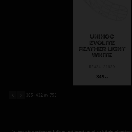
UNIHOC
EVOLITE
FEATHER LIGHT
WHITE
REW24-21939
349
KR
385–
432
av
753