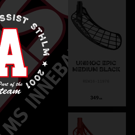
UNIHOC EPIC
UNIHOC EPIC
HARD WHITE
MEDIUM BLACK
REW16-11995
REW16-11976
349
349
KR
KR