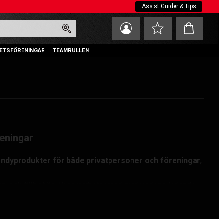
Assist Guider & Tips
Kundvagn
Favoriter
ETSFÖRENINGAR
TEAMRULLEN
reningar
ndyprodukter för både privatpersoner och föreningar
,
p och tillbehör
. Vi samarbetar med marknadens ledande