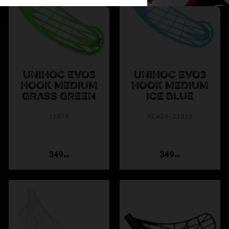
UNIHOC EVO3
UNIHOC EVO3
HOOK MEDIUM
HOOK MEDIUM
GRASS GREEN
ICE BLUE
11879
REW24-21921
349
349
KR
KR