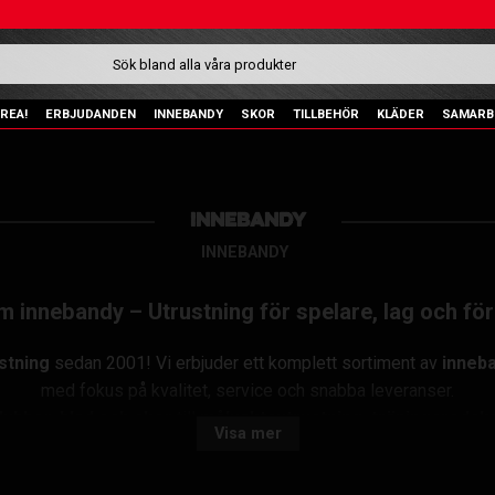
REA!
ERBJUDANDEN
INNEBANDY
SKOR
TILLBEHÖR
KLÄDER
SAMARB
INNEBANDY
INNEBANDY
om innebandy – Utrustning för spelare, lag och fö
stning
sedan 2001! Vi erbjuder ett komplett sortiment av
inneba
med fokus på kvalitet, service och snabba leveranser.
lubbor, blad och skor
till
målvaktsutrustning, träningsredska
Visa mer
varumärken som:
UNIHOC, ZONE, FATPIPE, SALMING, OXDOG och JOLLY