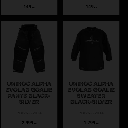
149
149
KR
KR
UNIHOC ALPHA
UNIHOC ALPHA
EVOLAB GOALIE
EVOLAB GOALIE
PANTS BLACK-
SWEATER
SILVER
BLACK-SILVER
REW26-22024
REW26-22014
2 999
1 799
KR
KR