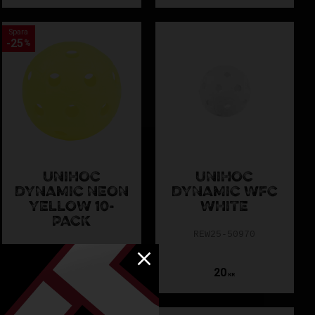
Spara
25
%
UNIHOC
UNIHOC
DYNAMIC NEON
DYNAMIC WFC
YELLOW 10-
WHITE
PACK
REW25-50970
REW22-50977-10
150
200
20
KR
KR
KR