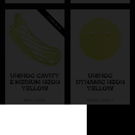
ZORROBLAD
UNIHOC CAVITY
UNIHOC
Z MEDIUM NEON
DYNAMIC NEON
YELLOW
YELLOW
REW-12065
REW22-50977
349
20
KR
KR