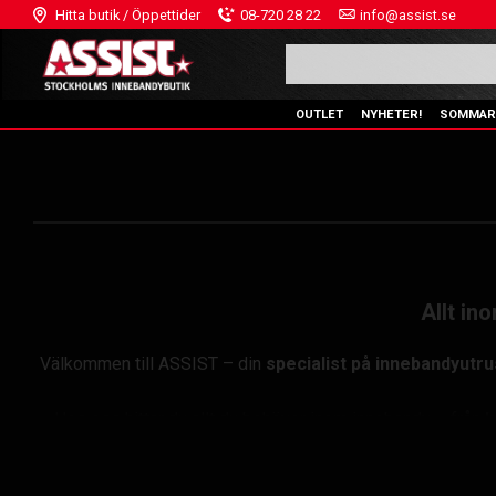
Hitta butik / Öppettider
08-720 28 22
info@assist.se
OUTLET
NYHETER!
SOMMAR
Allt in
Välkommen till ASSIST – din
specialist på innebandyutru
Hos oss hittar du allt du behöver inom innebandy – från
k