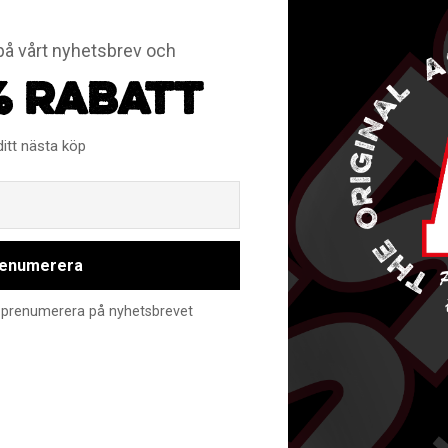
å vårt nyhetsbrev och
% RABATT
ditt nästa köp
Email
UNIHOC EPIC
UNIHOC EPIC
FEATHER LIGHT
FEATHER LIGHT
RADIANT RED
WHITE
enumerera
REW24-21923
REW16-11985
nte prenumerera på nyhetsbrevet
349
349
KR
KR
ZORROBLAD
ZORROBLAD