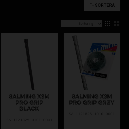
SORTERA
Välj sortering
Välj
r innebandy – och vi finns här för att hjälpa dig göra rätt val.
 hos ASSIST!
SALMING X3M
SALMING X3M
PRO GRIP
PRO GRIP GREY
BLACK
SA-1121825-1010-0001
SA-1121825-0101-0001