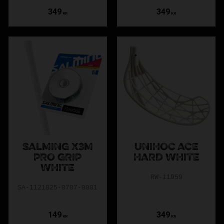
349
349
KR
KR
SALMING X3M
UNIHOC ACE
PRO GRIP
HARD WHITE
WHITE
RW-11959
SA-1121825-0707-0001
149
349
KR
KR