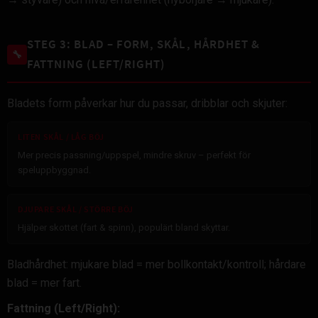
STEG 3: BLAD – FORM, SKÅL, HÅRDHET &
🔧
FATTNING (LEFT/RIGHT)
Bladets form påverkar hur du passar, dribblar och skjuter:
LITEN SKÅL / LÅG BÖJ
Mer precis passning/uppspel, mindre skruv – perfekt för
speluppbyggnad.
DJUPARE SKÅL / STÖRRE BÖJ
Hjälper skottet (fart & spinn), populärt bland skyttar.
Bladhårdhet: mjukare blad = mer bollkontakt/kontroll; hårdare
blad = mer fart.
Fattning (Left/Right):