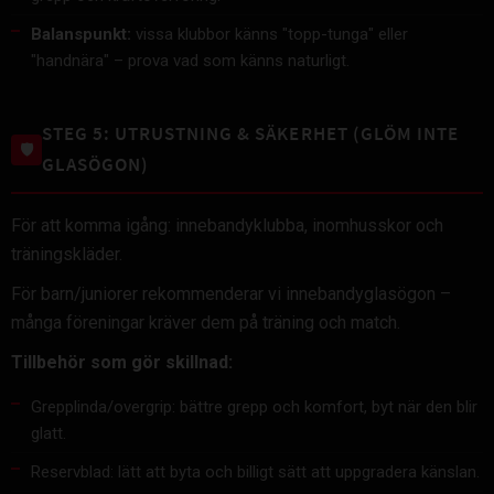
Balanspunkt:
vissa klubbor känns "topp-tunga" eller
"handnära" – prova vad som känns naturligt.
STEG 5: UTRUSTNING & SÄKERHET (GLÖM INTE
🛡️
GLASÖGON)
För att komma igång: innebandyklubba, inomhusskor och
träningskläder.
För barn/juniorer rekommenderar vi innebandyglasögon –
många föreningar kräver dem på träning och match.
Tillbehör som gör skillnad:
Grepplinda/overgrip: bättre grepp och komfort, byt när den blir
glatt.
Reservblad: lätt att byta och billigt sätt att uppgradera känslan.