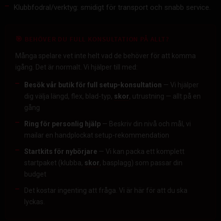
Klubbfodral/verktyg: smidigt för transport och snabb service.
🎯 BEHÖVER DU FULL KONSULTATION PÅ ALLT?
Många spelare vet inte helt vad de behöver för att komma
igång. Det är normalt. Vi hjälper till med:
Besök vår butik för full setup-konsultation
— Vi hjälper
dig välja längd, flex, blad-typ,
skor
, utrustning — allt på en
gång
Ring för personlig hjälp
— Beskriv din nivå och mål, vi
mailar en handplockat setup-rekommendation
Startkits för nybörjare
— Vi kan packa ett komplett
startpaket (klubba,
skor
, basplagg) som passar din
budget
Det kostar ingenting att fråga. Vi är här för att du ska
lyckas.