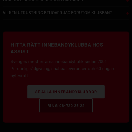
HUR HÅLLER JAG MIN KLUBBA I BRA SKICK?
+
VILKEN UTRUSTNING BEHÖVER JAG FÖRUTOM KLUBBAN?
+
HITTA RÄTT INNEBANDYKLUBBA HOS
ASSIST
Sveriges mest erfarna innebandybutik sedan 2001.
Personlig rådgivning, snabba leveranser och 60 dagars
bytesrätt.
SE ALLA INNEBANDYKLUBBOR
RING 08-720 28 22