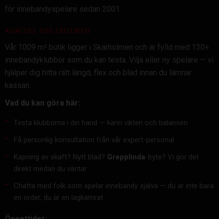
för innebandyspelare sedan 2001.
KOM TILL OSS I BUTIKEN
Vår 1009 m² butik ligger i Skärholmen och är fylld med 130+
innebandyklubbor som du kan testa. Vilja eller ny spelare — vi
hjälper dig hitta rätt längd, flex och blad innan du lämnar
kassan.
Vad du kan göra här:
Testa klubborna i din hand — känn vikten och balansen
Få personlig konsultation från vår expert-personal
Kapning av skaft? Nytt blad?
Grepplinda
-byte? Vi gör det
direkt medan du väntar
Chatta med folk som spelar innebandy själva — du är inte bara
en order, du är en lagkamrat
Öppettider: