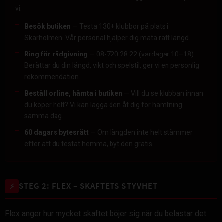
vi:
Besök butiken
— Testa 130+ klubbor på plats i
Skärholmen. Vår personal hjälper dig mäta rätt längd.
Ring för rådgivning
— 08-720 28 22 (vardagar 10–18).
Berättar du din längd, vikt och spelstil, ger vi en personlig
rekommendation.
Beställ online, hämta i butiken
— Vill du se klubban innan
du köper helt? Vi kan lägga den åt dig för hämtning
samma dag.
60 dagars bytesrätt
— Om längden inte helt stämmer
efter att du testat hemma, byt den gratis.
STEG 2: FLEX – SKAFTETS STYVHET
⚡
Flex anger hur mycket skaftet böjer sig när du belastar det