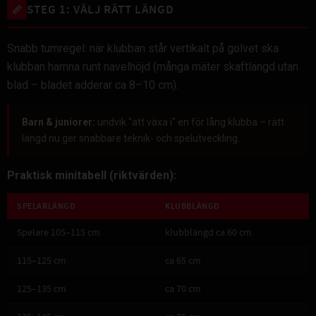
STEG 1: VÄLJ RÄTT LÄNGD
📏
Snabb tumregel: när klubban står vertikalt på golvet ska
klubban hamna runt navelhöjd (många mäter skaftlängd utan
blad – bladet adderar ca 8–10 cm).
Barn & juniorer:
undvik "att växa i" en för lång klubba – rätt
längd nu ger snabbare teknik- och spelutveckling.
Praktisk minitabell (riktvärden):
SPELARLÄNGD
KLUBBLÄNGD
Spelare 105–115 cm
klubblängd ca 60 cm
115–125 cm
ca 65 cm
125–135 cm
ca 70 cm