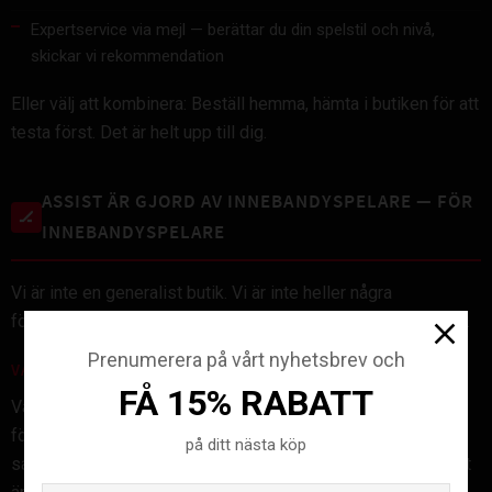
Expertservice via mejl — berättar du din spelstil och nivå,
skickar vi rekommendation
Eller välj att kombinera: Beställ hemma, hämta i butiken för att
testa först. Det är helt upp till dig.
ASSIST ÄR GJORD AV INNEBANDYSPELARE — FÖR
🏒
INNEBANDYSPELARE
Vi är inte en generalist butik. Vi är inte heller några
försäljarrobotar. Vi är innebandyfolk som brinner för sporten.
Prenumerera på vårt nyhetsbrev och
VÅR PERSONAL TRÄNAR OCH SPELAR SJÄLVA
FÅ 15% RABATT
Vår team består av spelare från olika nivåer — från barnets
första trupp till SSL-spel. Vi förstår din resa för att vi går
på ditt nästa köp
samma väg. Vi vet hur det känns att växa in i sporten, hur det