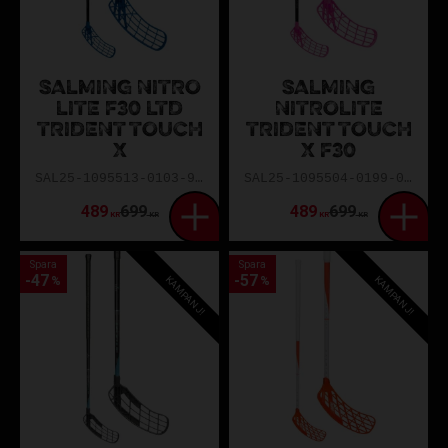
SALMING NITRO
SALMING
LITE F30 LTD
NITROLITE
TRIDENT TOUCH
TRIDENT TOUCH
X
X F30
SAL25-1095513-0103-92L
SAL25-1095504-0199-092R
489
699
489
699
KR
KR
KR
KR
Spara
Spara
47
57
KAMPANJ!
KAMPANJ!
%
%