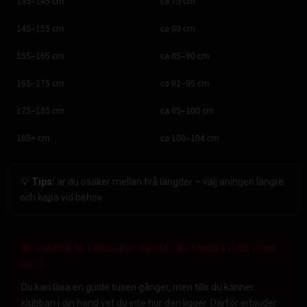
135–145 cm
ca 75 cm
145–155 cm
ca 80 cm
155–165 cm
ca 85–90 cm
165–175 cm
ca 91–95 cm
175–185 cm
ca 95–100 cm
185+ cm
ca 100–104 cm
💡
Tips:
är du osäker mellan två längder – välj aningen längre
och kapa vid behov.
🎯 OSÄKER PÅ LÄNGDEN? TESTA I BUTIKEN ELLER RING
OSS
Du kan läsa en guide tusen gånger, men tills du känner
klubban i din hand vet du inte hur den ligger. Därför erbjuder