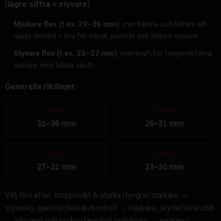
(
lägre siffra = styvare
).
Mjukare flex (t.ex. 29–36 mm):
mer känsla och lättare att
ladda skottet – bra för teknik, juniorer och lättare spelare.
Styvare flex (t.ex. 23–27 mm):
mer kraft för tyngre/erfarna
spelare med hårda skott.
Generella riktlinjer:
BARN
JUNIOR
31–36 mm
26–31 mm
DAM
HERR
27–31 mm
23–30 mm
Välj flex efter: kroppsvikt & styrka (tyngre/starkare →
styvare), spelstil (teknik/kontroll → mjukare; skytte/räckvidd
→ styvare) och nivå/erfarenhet (nybörjare → mjukare).