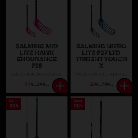
SALMING MID
SALMING NITRO
LITE HAWK
LITE F27 LTD
ENDURANCE
TRIDENT TOUCH
F35
X
SAL25-1095603-0199-077R
SAL25-1095511-0103-100L
279
399
559
799
KR
KR
KR
KR
Spara
Spara
30
30
%
%