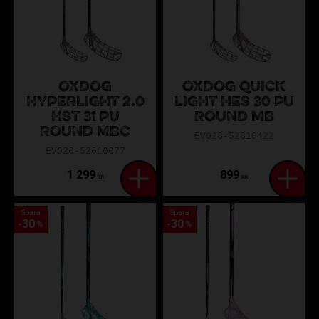
OXDOG
OXDOG QUICK
HYPERLIGHT 2.0
LIGHT HES 30 PU
HST 31 PU
ROUND MB
ROUND MBC
EVO26-52610422
EVO26-52610077
1 299
899
KR
KR
Spara
Spara
30
30
%
%