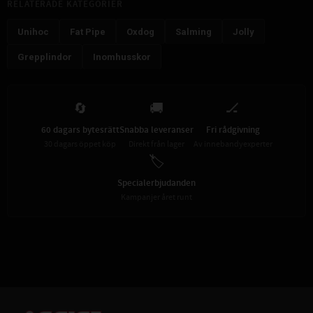
RELATERADE KATEGORIER
Unihoc
Fat Pipe
Oxdog
Salming
Jolly
Grepplindor
Inomhusskor
🔄
🚚
🏒
60 dagars bytesrätt
Snabba leveranser
Fri rådgivning
30 dagars öppet köp
Direkt från lager
Av innebandyexperter
🏷️
Specialerbjudanden
Kampanjer året runt