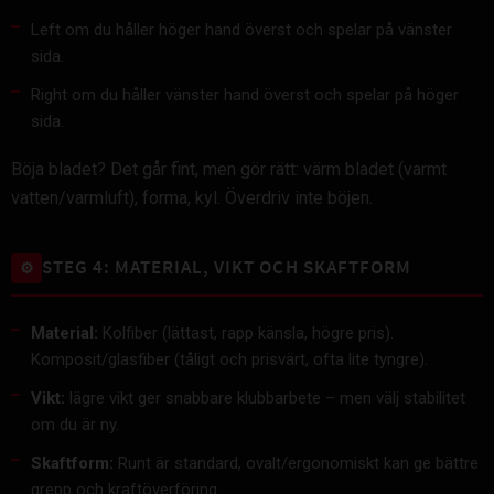
Left om du håller höger hand överst och spelar på vänster
sida.
Right om du håller vänster hand överst och spelar på höger
sida.
Böja bladet? Det går fint, men gör rätt: värm bladet (varmt
vatten/varmluft), forma, kyl. Överdriv inte böjen.
STEG 4: MATERIAL, VIKT OCH SKAFTFORM
⚙️
Material:
Kolfiber (lättast, rapp känsla, högre pris).
Komposit/glasfiber (tåligt och prisvärt, ofta lite tyngre).
Vikt:
lägre vikt ger snabbare klubbarbete – men välj stabilitet
om du är ny.
Skaftform:
Runt är standard, ovalt/ergonomiskt kan ge bättre
grepp och kraftöverföring.