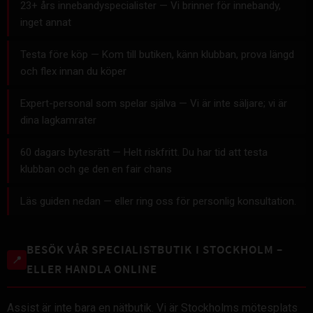
23+ års innebandyspecialister — Vi brinner för innebandy,
inget annat
Testa före köp — Kom till butiken, känn klubban, prova längd
och flex innan du köper
Expert-personal som spelar själva — Vi är inte säljare; vi är
dina lagkamrater
60 dagars bytesrätt — Helt riskfritt. Du har tid att testa
klubban och ge den en fair chans
Läs guiden nedan — eller ring oss för personlig konsultation.
BESÖK VÅR SPECIALISTBUTIK I STOCKHOLM –
📍
ELLER HANDLA ONLINE
Assist är inte bara en nätbutik. Vi är Stockholms mötesplats