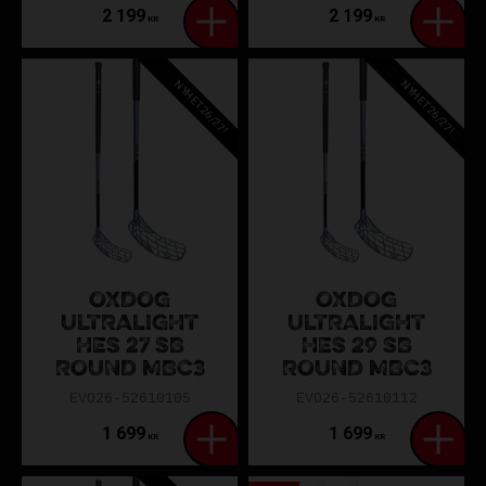
2 199
2 199
KR
KR
NYHET 26/27!
NYHET 26/27!
OXDOG
OXDOG
ULTRALIGHT
ULTRALIGHT
HES 27 SB
HES 29 SB
ROUND MBC3
ROUND MBC3
EVO26-52610105
EVO26-52610112
1 699
1 699
KR
KR