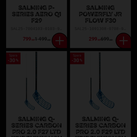
SALMING P-
SALMING
SERIES AERO Q1
POWERFLY JR
F29
FLOW F30
SAL25-7004103-0103-96R
SAL25-1091308-0708-92L
799
1 499
299
699
KR
KR
KR
KR
Spara
Spara
30
30
%
%
SALMING Q-
SALMING Q-
SERIES CARBON
SERIES CARBON
PRO 2.0 F27 LTD
PRO 2.0 F29 LTD