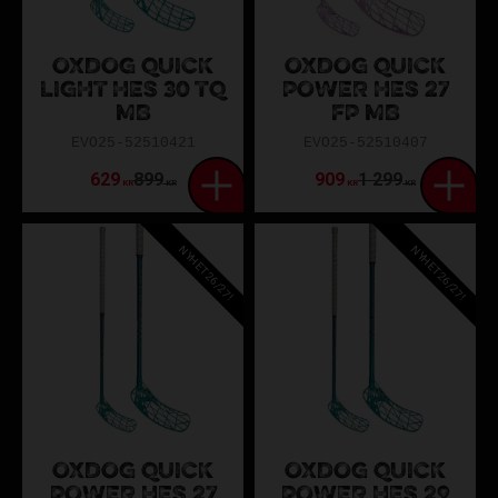
OXDOG QUICK
OXDOG QUICK
LIGHT HES 30 TQ
POWER HES 27
MB
FP MB
EVO25-52510421
EVO25-52510407
629
899
909
1 299
KR
KR
KR
KR
NYHET 26/27!
NYHET 26/27!
OXDOG QUICK
OXDOG QUICK
POWER HES 27
POWER HES 29