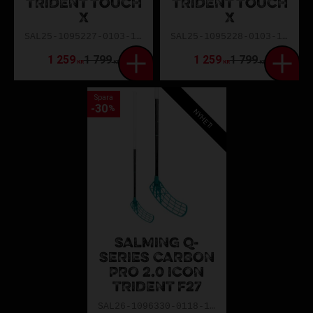
TRIDENT TOUCH
TRIDENT TOUCH
X
X
SAL25-1095227-0103-103L
SAL25-1095228-0103-100L
1 259
1 799
1 259
1 799
KR
KR
KR
KR
Spara
30
%
NYHET!
SALMING Q-
SERIES CARBON
PRO 2.0 ICON
TRIDENT F27
SAL26-1096330-0118-100L