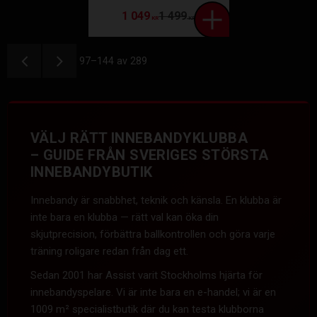
1 049
1 499
KR
KR
97–
144
av
289
VÄLJ RÄTT INNEBANDYKLUBBA
– GUIDE FRÅN SVERIGES STÖRSTA
INNEBANDYBUTIK
Innebandy är snabbhet, teknik och känsla. En klubba är
inte bara en klubba — rätt val kan öka din
skjutprecision, förbättra ballkontrollen och göra varje
träning roligare redan från dag ett.
Sedan 2001 har Assist varit Stockholms hjärta för
innebandyspelare. Vi är inte bara en e-handel; vi är en
1009 m² specialistbutik där du kan testa klubborna