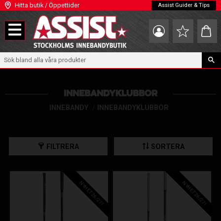
Hitta butik / Öppettider
Assist Guider & Tips
Meny
Kundva
Favoriter
INNEBANDYKLUBBOR
INNEBANDY
INNEBANDYKLUBBOR
FILTRERA
SORTERA
NYHET 26/27!
NYHET 26/27!