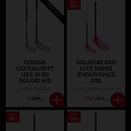
Spara
NYHET 26/27!
30
%
OXDOG
SALMING MID
ULTRALIGHT
LITE HAWK
HES 31 SB
ENDURANCE
ROUND MB
F32
EVO26-52610122
SAL25-1095602-0199-082R
1 099
314
449
KR
KR
KR
Spara
Spara
30
30
%
%