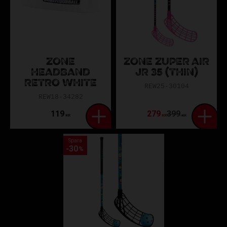
ZONE
ZONE ZUPER AIR
HEADBAND
JR 35 (THIN)
RETRO WHITE
REW25-30104
REW18-34282
119
279
399
KR
KR
KR
Spara
30
%