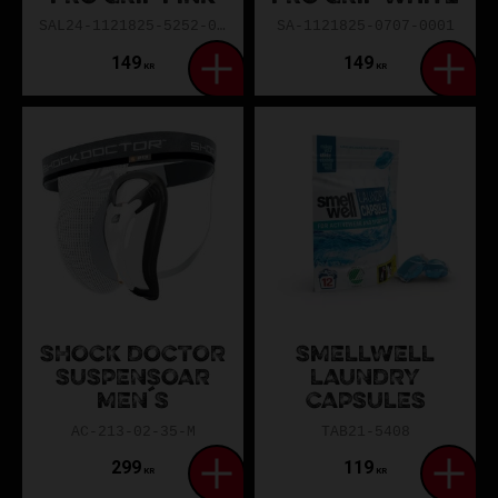
SAL24-1121825-5252-0001
SA-1121825-0707-0001
149
149
KR
KR
SHOCK DOCTOR
SMELLWELL
SUSPENSOAR
LAUNDRY
MEN´S
CAPSULES
AC-213-02-35-M
TAB21-5408
299
119
KR
KR