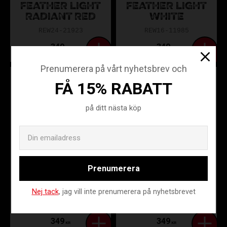
FEATHER LIGHT
FEATHER LIGHT
RADIANT RED
WHITE
REW24-21923
REW16-11985
349
349
KR
KR
Prenumerera på vårt nyhetsbrev och
FÅ 15% RABATT
på ditt nästa köp
Email
Prenumerera
UNIHOC EPIC
UNIHOC EPIC
HARD WHITE
MEDIUM BLACK
Nej tack
, jag vill inte prenumerera på nyhetsbrevet
REW16-11995
REW16-11976
349
349
KR
KR