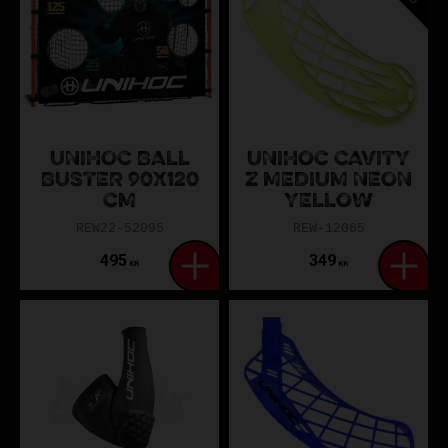
UNIHOC BALL
UNIHOC CAVITY
BUSTER 90X120
Z MEDIUM NEON
CM
YELLOW
REW22-52095
REW-12065
495
349
KR
KR