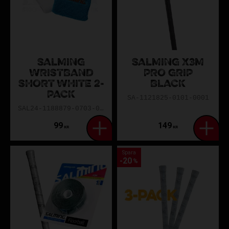
SALMING
SALMING X3M
WRISTBAND
PRO GRIP
SHORT WHITE 2-
BLACK
PACK
SA-1121825-0101-0001
SAL24-1188879-0703-0ONE
99
149
KR
KR
Spara
20
%