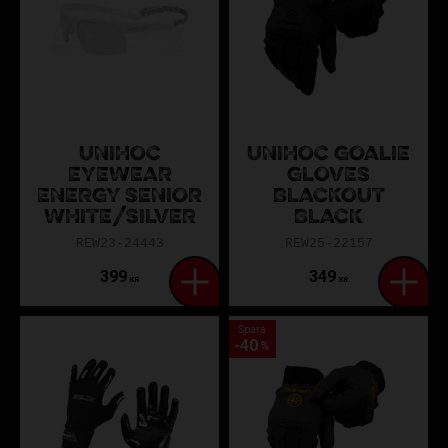
UNIHOC
UNIHOC GOALIE
EYEWEAR
GLOVES
ENERGY SENIOR
BLACKOUT
WHITE/SILVER
BLACK
REW23-24443
REW25-22157
399
349
KR
KR
Spara
40
%