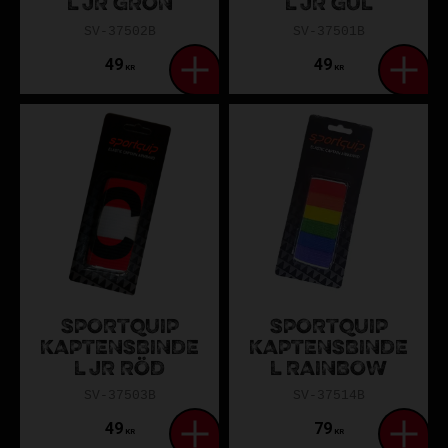
L JR GRÖN
L JR GUL
SV-37502B
SV-37501B
49
49
KR
KR
SPORTQUIP
SPORTQUIP
KAPTENSBINDE
KAPTENSBINDE
L JR RÖD
L RAINBOW
SV-37503B
SV-37514B
49
79
KR
KR