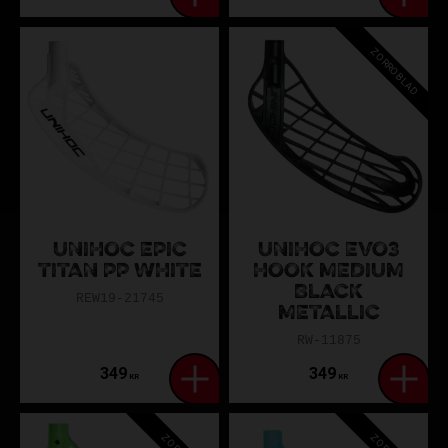
ZORROBLAD
UNIHOC EPIC
UNIHOC EVO3
TITAN PP WHITE
HOOK MEDIUM
BLACK
REW19-21745
METALLIC
RW-11875
349
349
KR
KR