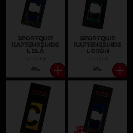
SPORTQUIP
SPORTQUIP
KAPTENSBINDE
KAPTENSBINDE
L BLÅ
L GRÖN
SV-37510B
SV-37512B
49
49
KR
KR