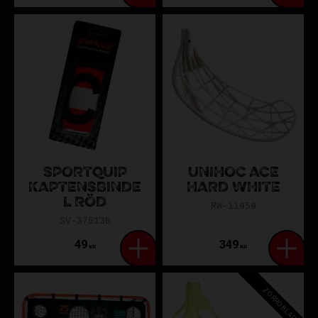
SPORTQUIP
UNIHOC ACE
KAPTENSBINDE
HARD WHITE
L RÖD
RW-11959
SV-37513B
49
349
KR
KR
ZORROBLAD