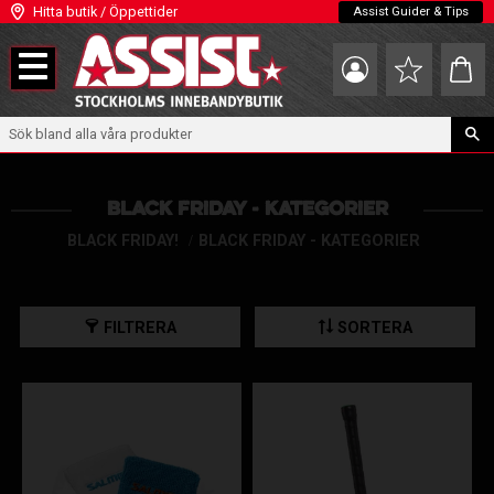
Hitta butik / Öppettider
Assist Guider & Tips
Meny
Kundva
Favoriter
BLACK FRIDAY - KATEGORIER
BLACK FRIDAY!
BLACK FRIDAY - KATEGORIER
FILTRERA
SORTERA