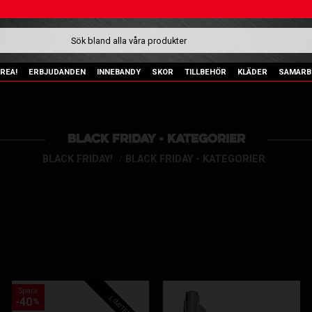
REA!
ERBJUDANDEN
INNEBANDY
SKOR
TILLBEHÖR
KLÄDER
SAMARB
BLACK FRIDAY - KATEGORIER
BLACK FRIDAY!
BLACK FRIDAY - KATEGORIER
Spara
LIMITED EDT.
40
%