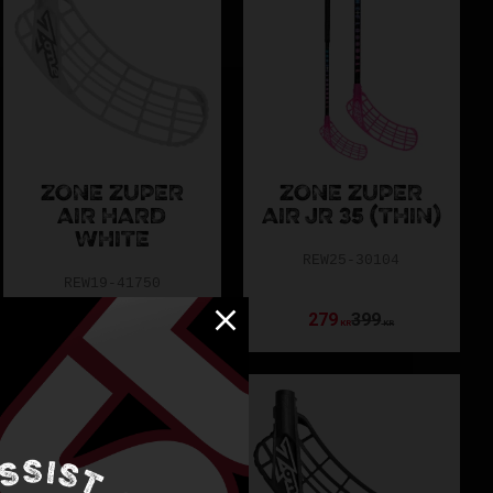
ZONE ZUPER
ZONE ZUPER
AIR HARD
AIR JR 35 (THIN)
WHITE
REW25-30104
REW19-41750
299
300
279
399
KR
KR
KR
KR