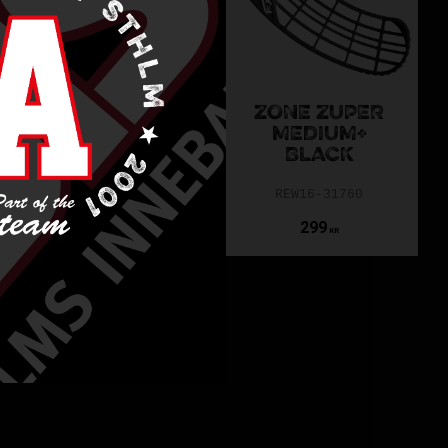
ZONE ZUPER
ZONE ZUPER
HARD WHITE
MEDIUM+
BLACK
REW16-31765
REW16-31760
300
299
KR
KR