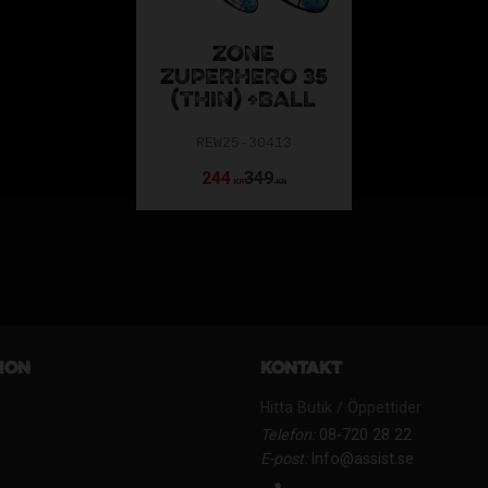
ZONE
ZUPERHERO 35
(THIN) +BALL
REW25-30413
244
349
KR
KR
ion
Kontakt
Hitta Butik / Öppettider
Telefon:
08-720 28 22
E-post:
Info@assist.se