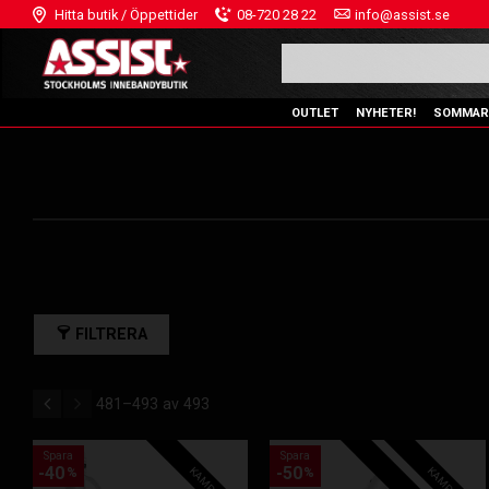
Hitta butik / Öppettider
08-720 28 22
info@assist.se
OUTLET
NYHETER!
SOMMAR
FILTRERA
481–
493
av
493
Spara
Spara
40
50
KAMPANJ!
KAMPANJ!
%
%