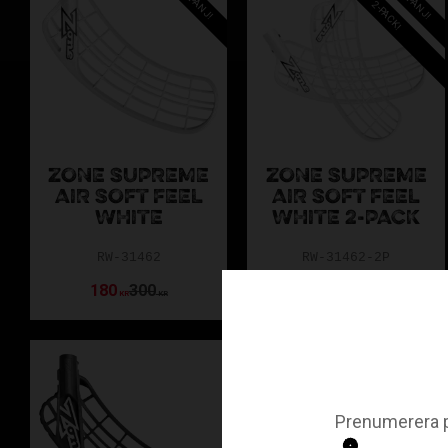
2-PACK!
ZONE SUPREME
ZONE SUPREME
AIR SOFT FEEL
AIR SOFT FEEL
WHITE
WHITE 2-PACK
RW-31462
RW-31462-2P
180
300
300
600
KR
KR
KR
KR
Prenumerera p