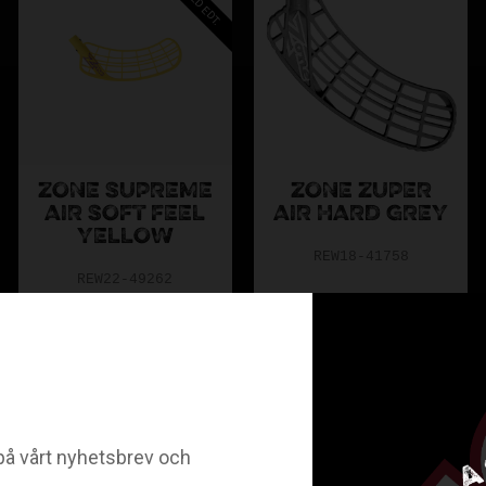
ZONE SUPREME
ZONE ZUPER
AIR SOFT FEEL
AIR HARD GREY
YELLOW
REW18-41758
REW22-49262
179
299
299
300
KR
KR
KR
KR
Spara
20
%
å vårt nyhetsbrev och