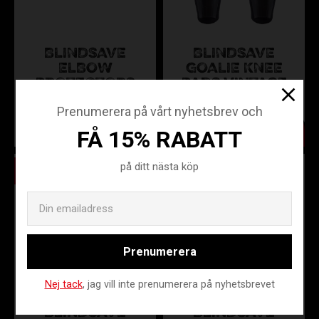
BLINDSAVE
BLINDSAVE
ELBOW
GOALIE KNEE
PROTECTORS
PADS VINTAGE
FP24-BEP09-S
BS20-BKL01-S-M
Prenumerera på vårt nyhetsbrev och
749
799
1 250
1 499
KR
KR
KR
KR
FÅ 15% RABATT
Spara
Spara
på ditt nästa köp
19
33
%
%
Email
Prenumerera
Nej tack
, jag vill inte prenumerera på nyhetsbrevet
BLINDSAVE
BLINDSAVE