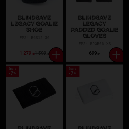
BLINDSAVE
BLINDSAVE
LEGACY GOALIE
LEGACY
SHOE
PADDED GOALIE
GLOVES
FP24-BGS12-36
FP24-BPGB06-XS
1 279
1 599
699
KR
KR
KR
Spara
Spara
7
7
%
%