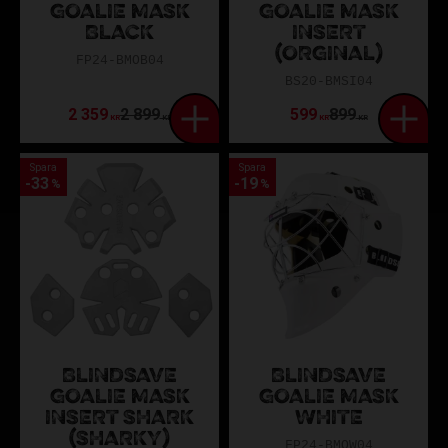
GOALIE MASK
GOALIE MASK
BLACK
INSERT
(ORGINAL)
FP24-BMOB04
BS20-BMSI04
2 359
2 899
599
899
KR
KR
KR
KR
Spara
Spara
33
19
%
%
BLINDSAVE
BLINDSAVE
GOALIE MASK
GOALIE MASK
INSERT SHARK
WHITE
(SHARKY)
FP24-BMOW04