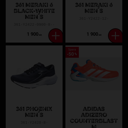
361 MERAKI 6
361 MERAKI 6
BLACK-WHITE
MEN´S
MEN´S
361-Y2422-12-
361-Y2422-0900-8--
1 900
1 900
KR
KR
Spara
50
%
361 PHOENIX
ADIDAS
MEN´S
ADIZERO
COUNTERBLAST
361-Y2420-8-
M