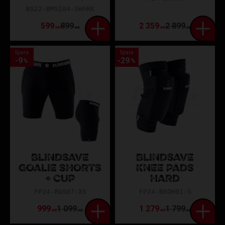
BS22-BMSI04-SHARK
599
899
2 359
2 899
KR
KR
KR
KR
Spara
Spara
9
29
%
%
BLINDSAVE
BLINDSAVE
GOALIE SHORTS
KNEE PADS
+ CUP
HARD
FP24-BGS07-XS
FP24-BKOH01-S
999
1 099
1 279
1 799
KR
KR
KR
KR