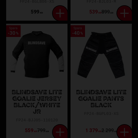
FP24-BGLB06-XS
FP24-BJL03-M
599
539
899
KR
KR
KR
Spara
Spara
30
40
%
%
BLINDSAVE LITE
BLINDSAVE LITE
GOALIE JERSEY
GOALIE PANTS
BLACK/WHITE
BLACK
JR
FP24-BGPL03-XS
FP24-BJJ05-110120
559
799
1 379
2 299
KR
KR
KR
KR