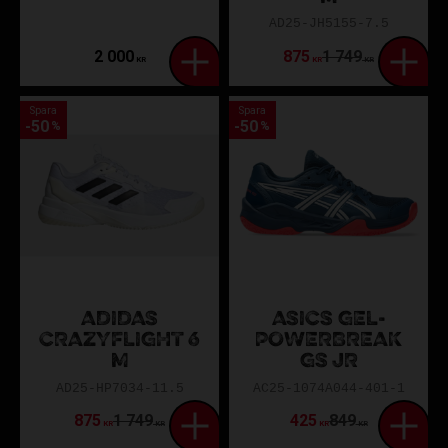
AD25-JH5155-7.5
2 000
875
1 749
KR
KR
KR
Spara
Spara
50
50
%
%
ADIDAS
ASICS GEL-
CRAZYFLIGHT 6
POWERBREAK
M
GS JR
AD25-HP7034-11.5
AC25-1074A044-401-1
875
1 749
425
849
KR
KR
KR
KR