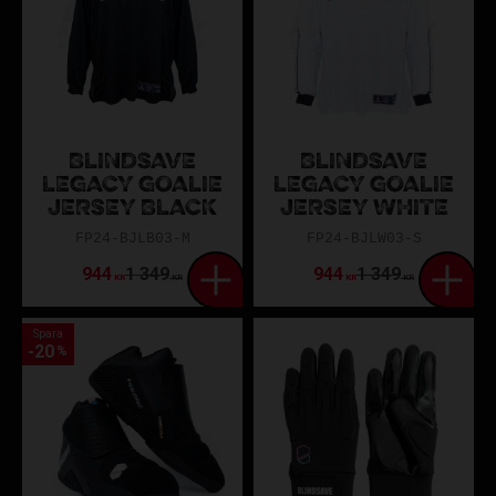
BLINDSAVE
BLINDSAVE
LEGACY GOALIE
LEGACY GOALIE
JERSEY BLACK
JERSEY WHITE
FP24-BJLB03-M
FP24-BJLW03-S
944
1 349
944
1 349
KR
KR
KR
KR
Spara
20
%