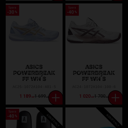
Spara
Spara
30
40
%
%
ASICS
ASICS
POWERBREAK
POWERBREAK
FF WN´S
FF WN´S
AC25-1072A104-401-5
AC24-1072A104-100-6
1 189
1 699
1 020
1 700
KR
KR
KR
KR
Spara
ASSIST ONLY
ASSIST ONLY
40
%