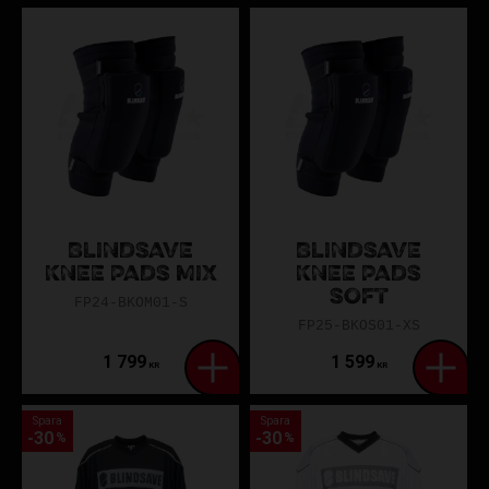
BLINDSAVE
BLINDSAVE
KNEE PADS MIX
KNEE PADS
SOFT
FP24-BKOM01-S
FP25-BKOS01-XS
1 799
1 599
KR
KR
Spara
Spara
30
30
%
%