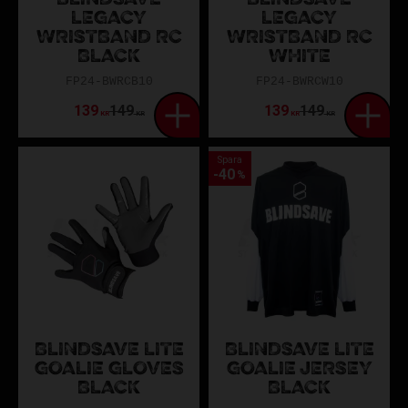
BLINDSAVE
BLINDSAVE
LEGACY
LEGACY
WRISTBAND RC
WRISTBAND RC
BLACK
WHITE
FP24-BWRCB10
FP24-BWRCW10
139
149
139
149
KR
KR
KR
KR
Spara
40
%
BLINDSAVE LITE
BLINDSAVE LITE
GOALIE GLOVES
GOALIE JERSEY
BLACK
BLACK