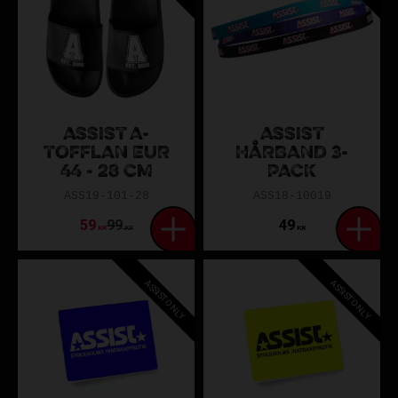
ASSIST A-
ASSIST
TOFFLAN EUR
HÅRBAND 3-
44 - 28 CM
PACK
ASS19-101-28
ASS18-10019
59
99
49
KR
KR
KR
ASSIST ONLY
ASSIST ONLY