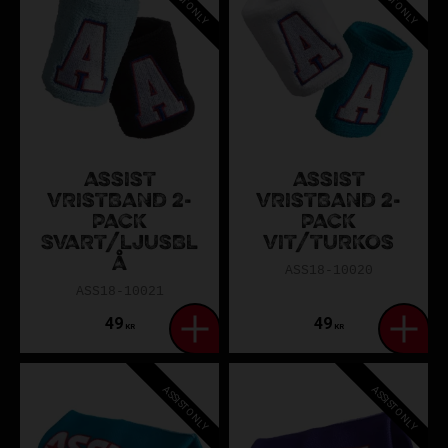
ASSIST ONLY
ASSIST ONLY
ASSIST
ASSIST
VRISTBAND 2-
VRISTBAND 2-
PACK
PACK
SVART/LJUSBL
VIT/TURKOS
Å
ASS18-10020
ASS18-10021
49
49
KR
KR
ASSIST ONLY
ASSIST ONLY