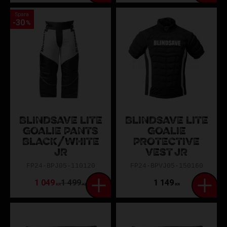
Spara
30
%
BLINDSAVE LITE
BLINDSAVE LITE
GOALIE PANTS
GOALIE
BLACK/WHITE
PROTECTIVE
JR
VEST JR
FP24-BPJ05-110120
FP24-BPVJ05-150160
1 049
1 499
1 149
KR
KR
KR