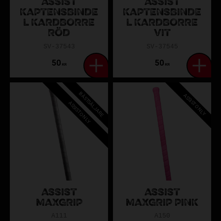
ASSIST
ASSIST
KAPTENSBINDE
KAPTENSBINDE
L KARDBORRE
L KARDBORRE
RÖD
VIT
SV-37543
SV-37545
50
50
KR
KR
BÄSTSÄLJARE
ASSIST ONLY
ASSIST ONLY
ASSIST
ASSIST
MAXGRIP
MAXGRIP PINK
A111
A150