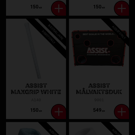
150
150
KR
KR
BÄSTSÄLJARE
ASSIST ONLY
ASSIST ONLY
ASSIST
ASSIST
MAXGRIP WHITE
MÅLVAKTSDUK
A140
9001
150
549
KR
KR