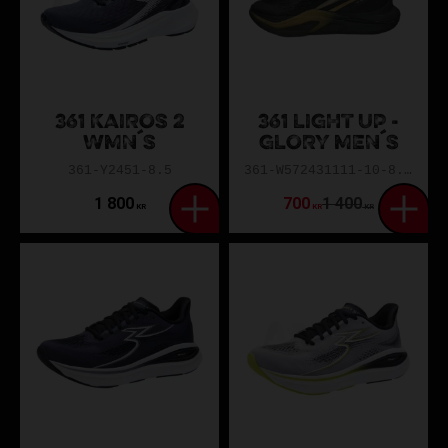
361 KAIROS 2
361 LIGHT UP -
WMN´S
GLORY MEN´S
361-Y2451-8.5
361-W572431111-10-8.5-
1 800
700
1 400
KR
KR
KR