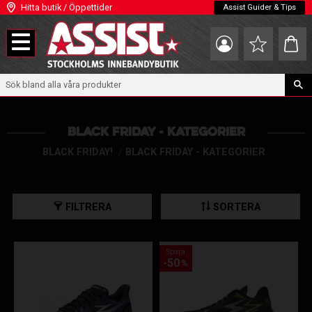
Hitta butik / Öppettider
Assist Guider & Tips
Meny
Kundva
Favoriter
BLACK FRIDAY - KATEGORIER
BLACK FRIDAY!
BLACK FRIDAY - KATEGORIER
FILTRERA
SORTERA
Spara
50
%