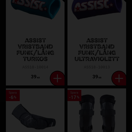
ASSIST
ASSIST
VRISTBAND
VRISTBAND
FUNK/LÅNG
FUNK/LÅNG
TURKOS
ULTRAVIOLETT
ASS18-10014
ASS18-10013
39
39
KR
KR
Spara
Spara
6
17
%
%